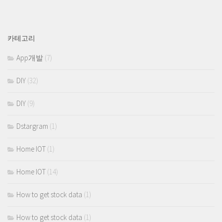
카테고리
App개발
(7)
DIY
(32)
DIY
(9)
Dstargram
(1)
Home IOT
(1)
Home IOT
(14)
How to get stock data
(1)
How to get stock data
(1)