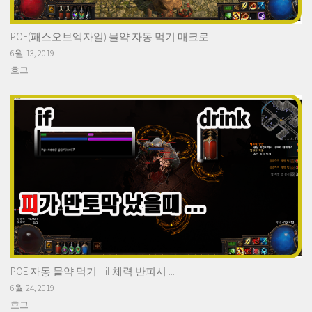
POE(패스오브엑자일) 물약 자동 먹기 매크로
6월 13, 2019
호그
POE 자동 물약 먹기 !! if 체력 반피시 ...
6월 24, 2019
호그