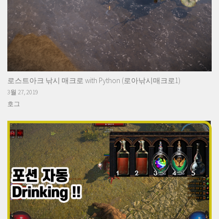
로스트아크 낚시 매크로 with Python (로아낚시매크로1)
3월 27, 2019
호그