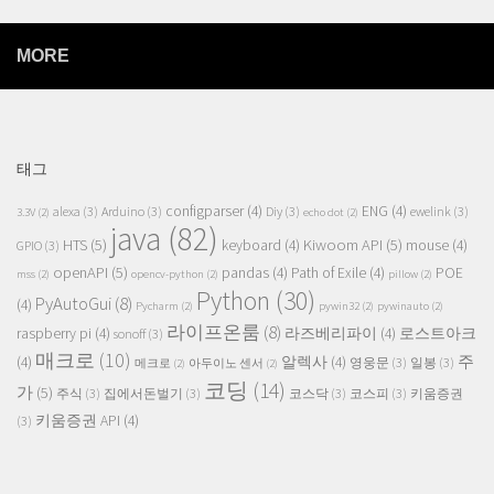
MORE
태그
configparser
(4)
ENG
(4)
alexa
(3)
Arduino
(3)
Diy
(3)
ewelink
(3)
3.3V
(2)
echo dot
(2)
java
(82)
HTS
(5)
Kiwoom API
(5)
keyboard
(4)
mouse
(4)
GPIO
(3)
openAPI
(5)
pandas
(4)
Path of Exile
(4)
POE
mss
(2)
opencv-python
(2)
pillow
(2)
Python
(30)
PyAutoGui
(8)
(4)
Pycharm
(2)
pywin32
(2)
pywinauto
(2)
라이프온룸
(8)
raspberry pi
(4)
라즈베리파이
(4)
로스트아크
sonoff
(3)
매크로
(10)
주
(4)
알렉사
(4)
영웅문
(3)
일봉
(3)
메크로
(2)
아두이노 센서
(2)
코딩
(14)
가
(5)
주식
(3)
집에서돈벌기
(3)
코스닥
(3)
코스피
(3)
키움증권
키움증권 API
(4)
(3)