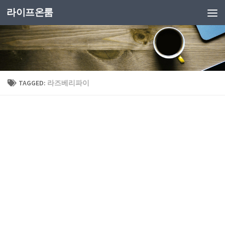
라이프온룸
TAGGED:
라즈베리파이