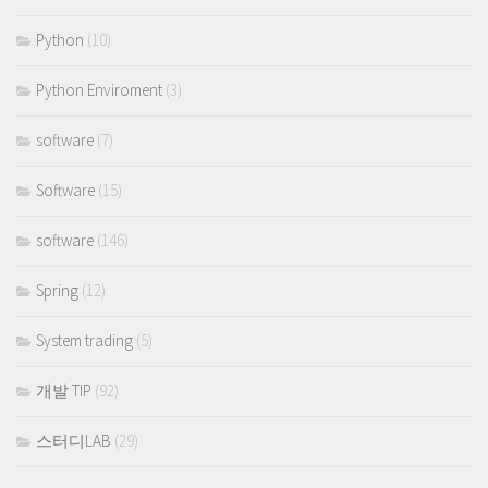
Python
(10)
Python Enviroment
(3)
software
(7)
Software
(15)
software
(146)
Spring
(12)
System trading
(5)
개발 TIP
(92)
스터디LAB
(29)