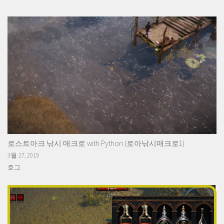
로스트아크 낚시 매크로 with Python (로아낚시매크로1)
3월 27, 2019
호그