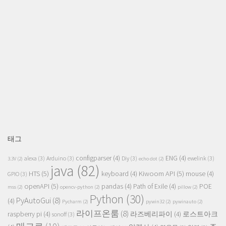
태그
configparser
(4)
ENG
(4)
alexa
(3)
Arduino
(3)
Diy
(3)
ewelink
(3)
3.3V
(2)
echo dot
(2)
java
(82)
HTS
(5)
Kiwoom API
(5)
keyboard
(4)
mouse
(4)
GPIO
(3)
openAPI
(5)
pandas
(4)
Path of Exile
(4)
POE
mss
(2)
opencv-python
(2)
pillow
(2)
Python
(30)
PyAutoGui
(8)
(4)
Pycharm
(2)
pywin32
(2)
pywinauto
(2)
라이프온룸
(8)
raspberry pi
(4)
라즈베리파이
(4)
로스트아크
sonoff
(3)