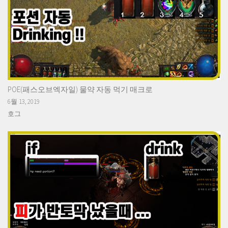
POE(패스오브엑자일) 물약 자동 먹기 매크로
6월 13, 2019
호그