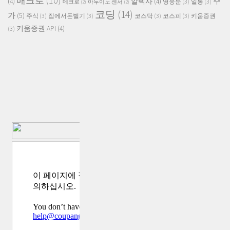
매크로
(10)
주
(4)
알렉사
(4)
영웅문
(3)
일봉
(3)
메크로
(2)
아두이노 센서
(2)
코딩
(14)
가
(5)
주식
(3)
집에서돈벌기
(3)
코스닥
(3)
코스피
(3)
키움증권
키움증권 API
(4)
(3)