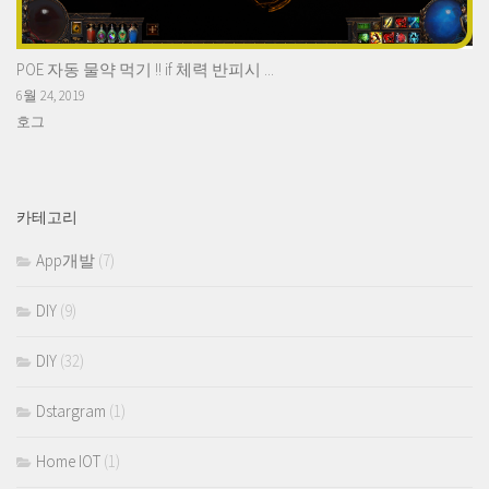
POE 자동 물약 먹기 !! if 체력 반피시 ...
6월 24, 2019
호그
카테고리
App개발
(7)
DIY
(9)
DIY
(32)
Dstargram
(1)
Home IOT
(1)