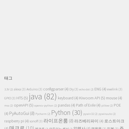
태그
configparser
(4)
ENG
(4)
alexa
(3)
Arduino
(3)
Diy
(3)
ewelink
(3)
3.3V
(2)
echo dot
(2)
java
(82)
HTS
(5)
Kiwoom API
(5)
keyboard
(4)
mouse
(4)
GPIO
(3)
openAPI
(5)
pandas
(4)
Path of Exile
(4)
POE
mss
(2)
opencv-python
(2)
pillow
(2)
Python
(30)
PyAutoGui
(8)
(4)
Pycharm
(2)
pywin32
(2)
pywinauto
(2)
라이프온룸
(8)
raspberry pi
(4)
라즈베리파이
(4)
로스트아크
sonoff
(3)
매크로
(10)
주
(4)
알렉사
(4)
영웅문
(3)
일봉
(3)
메크로
(2)
아두이노 센서
(2)