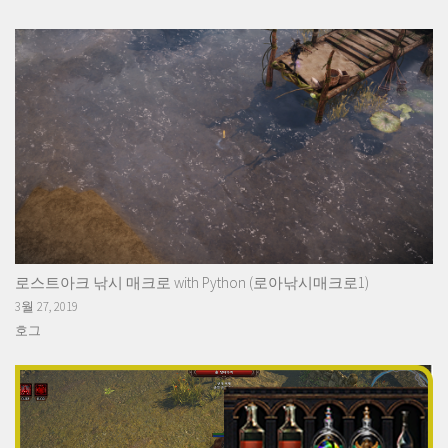
로스트아크 낚시 매크로 with Python (로아낚시매크로1)
3월 27, 2019
호그