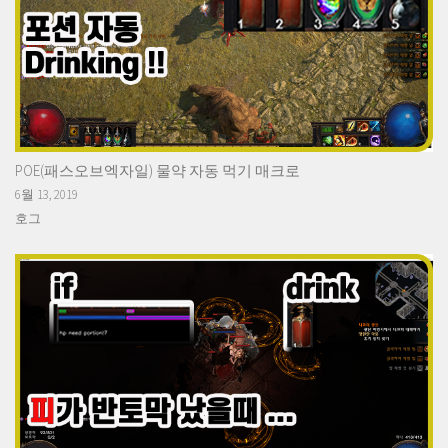
POE(패스오브엑자일) 물약 자동 먹기 매크로
6월 13, 2019
호그