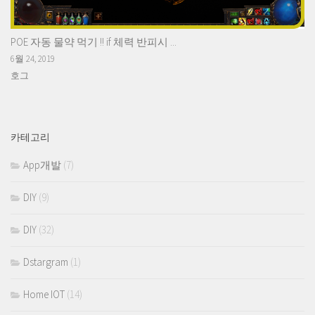
POE 자동 물약 먹기 !! if 체력 반피시 ...
6월 24, 2019
호그
카테고리
App개발
(7)
DIY
(9)
DIY
(32)
Dstargram
(1)
Home IOT
(14)