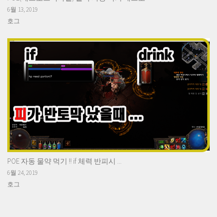
6월 13, 2019
호그
POE 자동 물약 먹기 !! if 체력 반피시 ...
6월 24, 2019
호그