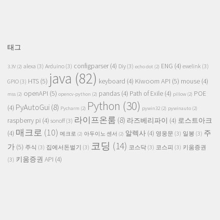
태그
configparser
(4)
ENG
(4)
alexa
(3)
Arduino
(3)
Diy
(3)
ewelink
(3)
3.3V
(2)
echo dot
(2)
java
(82)
HTS
(5)
Kiwoom API
(5)
keyboard
(4)
mouse
(4)
GPIO
(3)
openAPI
(5)
pandas
(4)
Path of Exile
(4)
POE
mss
(2)
opencv-python
(2)
pillow
(2)
Python
(30)
PyAutoGui
(8)
(4)
Pycharm
(2)
pywin32
(2)
pywinauto
(2)
라이프온룸
(8)
raspberry pi
(4)
라즈베리파이
(4)
로스트아크
sonoff
(3)
매크로
(10)
주
(4)
알렉사
(4)
영웅문
(3)
일봉
(3)
메크로
(2)
아두이노 센서
(2)
코딩
(14)
가
(5)
주식
(3)
집에서돈벌기
(3)
코스닥
(3)
코스피
(3)
키움증권
키움증권 API
(4)
(3)