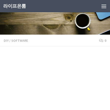
라이프온룸
DIY
/
SOFTWARE
0