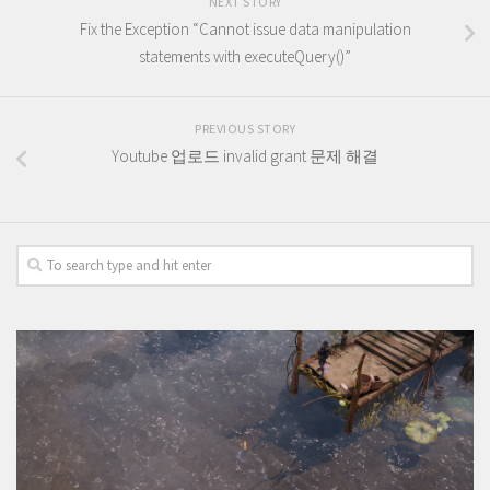
NEXT STORY
Fix the Exception “Cannot issue data manipulation
statements with executeQuery()”
PREVIOUS STORY
Youtube 업로드 invalid grant 문제 해결