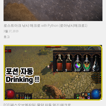
로스트아크 낚시 매크로 with Python (로아낚시매크로1)
3월 27, 2019
호그
POE(패스오브엑자일) 물약 자동 먹기 매크로