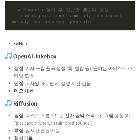
  # Magenta 설치 후 간단한 멜로디 생성

  from magenta.models.melody_rnn import 
melody_rnn_sequence_generator
GitHub
OpenAI Jukebox
장점
: 가사 포함 풀곡 생성 (록, 힙합 등), 원하는 아티스트 스
타일 모방
단점
: 고사양 GPU 필요, 생성 시간 길음
데모 체험
Riffusion
장점
: 텍스트 프롬프트로
전자 음악 스펙트로그램
생성 (예:
“jazz saxophone with rainforest sounds”)
특징
: 실시간 편집 가능
웹사이트