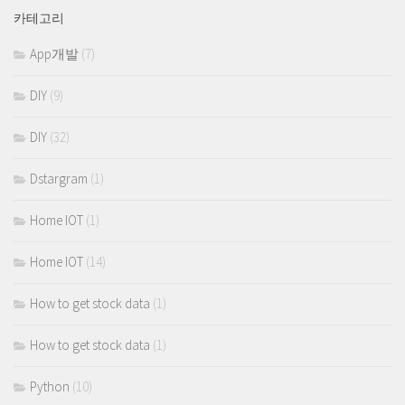
카테고리
App개발
(7)
DIY
(9)
DIY
(32)
Dstargram
(1)
Home IOT
(1)
Home IOT
(14)
How to get stock data
(1)
How to get stock data
(1)
Python
(10)