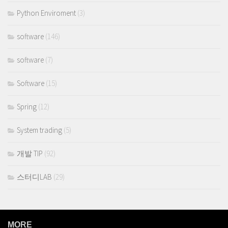
Python Enviroment
(3)
software
(146)
software
(7)
Software
(15)
Spring
(12)
System trading
(5)
개발 TIP
(92)
스터디LAB
(29)
MORE