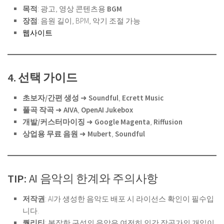
목적
: 광고, 영상 콘텐츠용
BGM
장점
: 음원 길이, BPM, 악기 조절 가능
웹사이트
4. 선택 가이드
초보자/간편 생성
➜
Soundful
,
Ecrett Music
풀곡 작곡
➜
AIVA
,
OpenAI Jukebox
개발/커스터마이징
➜
Google Magenta
,
Riffusion
상업용 무료 음원
➜
Mubert
,
Soundful
TIP
: AI 음악의 한계와 주의사항
저작권
: AI가 생성한 음악도 배포 시 라이선스 확인이 필수입
니다.
퀄리티
: 복잡한 구성의 음악은 여전히 인간 작곡가의 개입이