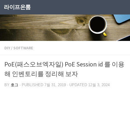
라이프온룸
DIY
/
SOFTWARE
PoE(패스오브엑자일) PoE Session id 를 이용
해 인벤토리를 정리해 보자
BY
호그
· PUBLISHED
7월 31, 2019
· UPDATED
12월 3, 2024