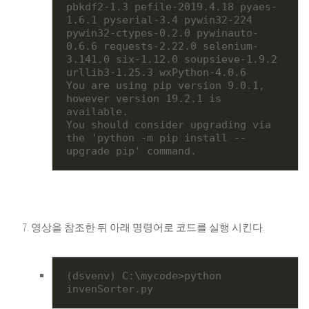
pbkdf2-1.3 pefile-2019.4.18 pyaes-
1.6.1 pyserial-3.4 pywin32-224 
pywin32-ctypes-0.2.0 pywinauto-
0.6.6 requests-2.22.0 selenium-
3.141.0 six-1.12.0 soupsieve-1.9.2 
urllib3-1.25.3 wxPython-4.0.6

You are using pip version 9.0.1, 
however version 19.2.1 is 
available.

You should consider upgrading via 
the 'python -m pip install --
upgrade pip' command.
영상을 참조한 뒤 아래 명령어로 코드를 실행 시킨다.
(dsvenv) C:\mycode>python 
invenSorter.py