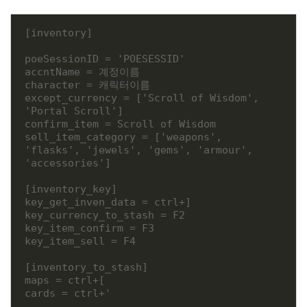
[inventory]
poeSessionID = 'POESESSID'
accntName = 계정이름
character = 캐릭터이름
except_currency = ['Scroll of Wisdom', 
'Portal Scroll']
confirm_item = Scroll of Wisdom
sell_item_category = ['weapons', 
'flasks', 'jewels', 'gems', 'armour', 
'accessories']
[inventory_key]
key_get_inven_data = ctrl+]
key_currency_to_stash = F2
key_item_confirm = F3
key_item_sell = F4
[inventory_to_stash]
maps = ctrl+[
cards = ctrl+'