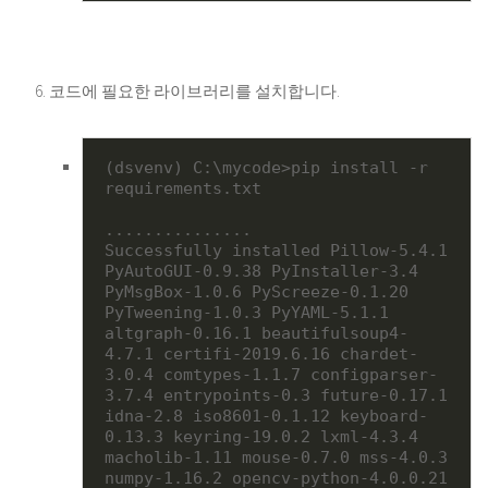
코드에 필요한 라이브러리를 설치합니다.
(dsvenv) C:\mycode>pip install -r 
requirements.txt

...............

Successfully installed Pillow-5.4.1 
PyAutoGUI-0.9.38 PyInstaller-3.4 
PyMsgBox-1.0.6 PyScreeze-0.1.20 
PyTweening-1.0.3 PyYAML-5.1.1 
altgraph-0.16.1 beautifulsoup4-
4.7.1 certifi-2019.6.16 chardet-
3.0.4 comtypes-1.1.7 configparser-
3.7.4 entrypoints-0.3 future-0.17.1 
idna-2.8 iso8601-0.1.12 keyboard-
0.13.3 keyring-19.0.2 lxml-4.3.4 
macholib-1.11 mouse-0.7.0 mss-4.0.3 
numpy-1.16.2 opencv-python-4.0.0.21 