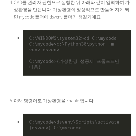
CMD를 관리자 권한으로 실행한 뒤 아래와 같이 입력하여 가
상환경을 만듭니다. 가상환경이 정상적으로 만들어 지게 되
면 mycode 폴더에 dsvenv 폴더가 생길거에요 !
C:\WINDOWS\system32>cd C:\mycode

C:\mycode>c:\Python36\python -m 
venv dsvenv

C:\mycode>(가상환경 성공시 프롬프트만 
나옴)
아래 명령어로 가상환경을 Enable 합니다.
C:\mycode>dsvenv\Scripts\activate

(dsvenv) C:\mycode>