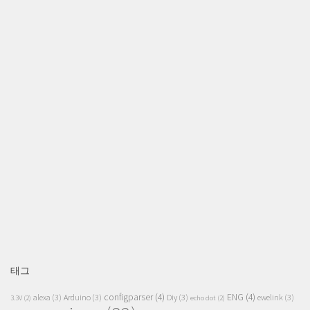
태그
configparser
(4)
ENG
(4)
alexa
(3)
Arduino
(3)
Diy
(3)
ewelink
(3)
3.3V
(2)
echo dot
(2)