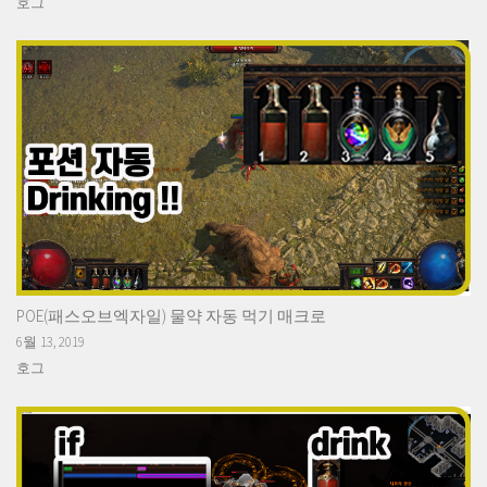
호그
POE(패스오브엑자일) 물약 자동 먹기 매크로
6월 13, 2019
호그