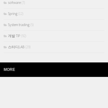
software
(7)
Spring
(12)
System trading
(5)
개발 TIP
(92)
스터디LAB
(29)
MORE