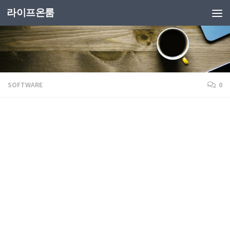
라이프온룸
SOFTWARE
0