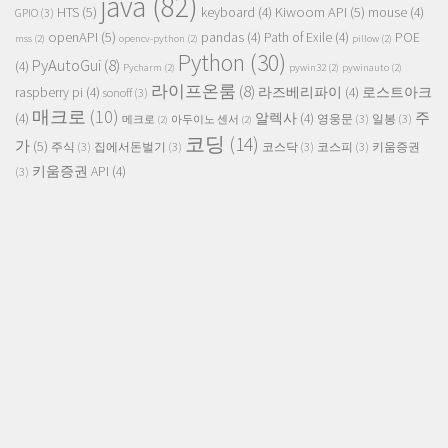
java
(82)
HTS
(5)
Kiwoom API
(5)
keyboard
(4)
mouse
(4)
GPIO
(3)
openAPI
(5)
pandas
(4)
Path of Exile
(4)
POE
mss
(2)
opencv-python
(2)
pillow
(2)
Python
(30)
PyAutoGui
(8)
(4)
Pycharm
(2)
pywin32
(2)
pywinauto
(2)
라이프온룸
(8)
raspberry pi
(4)
라즈베리파이
(4)
로스트아크
sonoff
(3)
매크로
(10)
주
(4)
알렉사
(4)
영웅문
(3)
일봉
(3)
메크로
(2)
아두이노 센서
(2)
코딩
(14)
가
(5)
주식
(3)
집에서돈벌기
(3)
코스닥
(3)
코스피
(3)
키움증권
키움증권 API
(4)
(3)