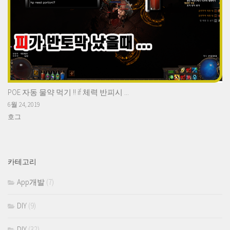
POE 자동 물약 먹기 !! if 체력 반피시 ...
6월 24, 2019
호그
카테고리
App개발
(7)
DIY
(9)
DIY
(32)