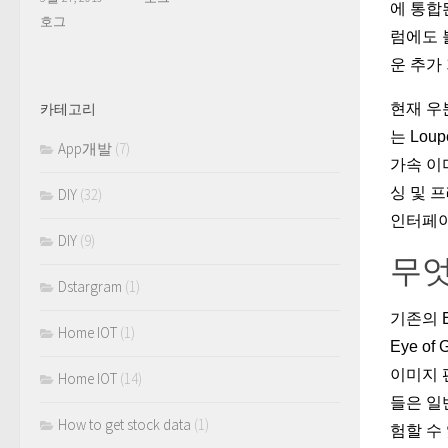
에 통합
호그
럼에도 
운 추가
현재 우
카테고리
는 Lo
App개발
(7)
가속 이
싱 및 프
DIY
(32)
인터페이
DIY
(9)
무엇
Dstargram
(1)
기존의 
Home IOT
(1)
Eye 
이미지 
Home IOT
(14)
들은 일
How to get stock data
(1)
험할 수