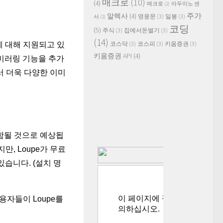
매크로
(10)
(4)
메크로
(2)
아두이노 센
주가
알렉사
(4)
영웅문
(3)
일봉
(3)
서
(2)
코딩
(5)
주식
(3)
집에서돈벌기
(3)
(14)
코스닥
(3)
코스피
(3)
키움증권
(3)
지에 대해 지원되고 있
키움증권 API
(4)
및 미러링 기능을 추가
서 더욱 다양한 이미
포함될 것으로 예상됩
만, Loupe가 무료
습니다. (설치 명
용자들이 Loupe를