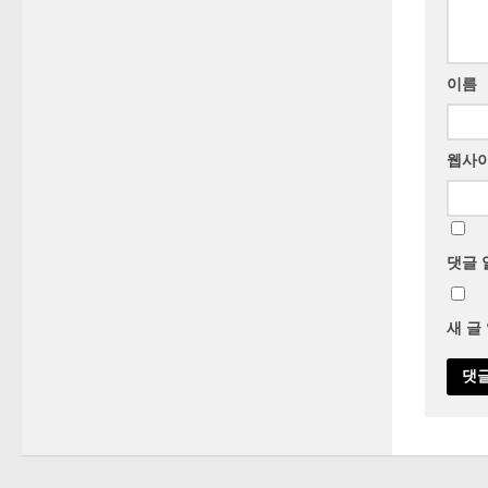
이름
웹사
댓글 
새 글