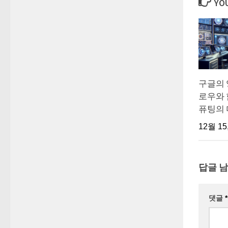
YOU
구글의 양
로우와 
퓨팅의 
12월 15
답글 
댓글
*