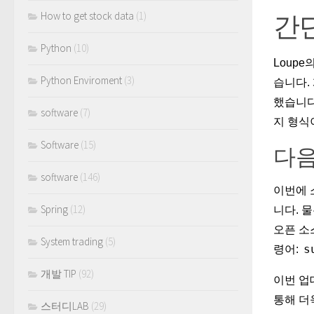
간
How to get stock data
(1)
Python
(10)
Loupe
Python Enviroment
(3)
습니다. 
했습니다
software
(7)
지 형식
Software
(15)
다음
software
(146)
이번에 
Spring
(12)
니다. 
오픈 소
System trading
(5)
s
령어:
개발 TIP
(92)
이번 업
통해 더
스터디LAB
(29)