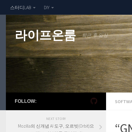
스터디LAB
DIY
라이프온룸
퇴근 후 일상
SOFTWA
FOLLOW:
NEXT STORY
“G
Mozilla의 신개념 AI 도구, 오르빗(Orbit)으