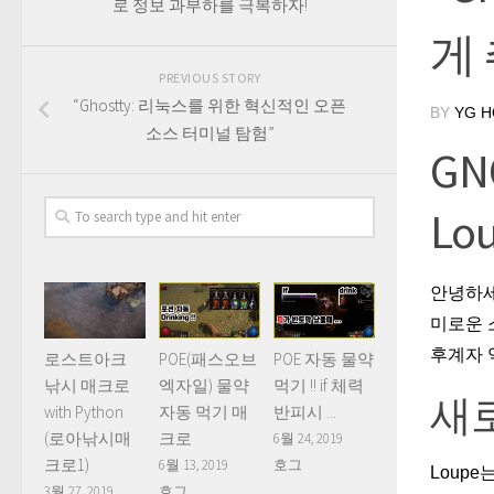
로 정보 과부하를 극복하자!
게
PREVIOUS STORY
“Ghostty: 리눅스를 위한 혁신적인 오픈
BY
YG 
소스 터미널 탐험”
G
L
안녕하세
미로운 
후계자 
로스트아크
POE(패스오브
POE 자동 물약
낚시 매크로
엑자일) 물약
먹기 !! if 체력
새
with Python
자동 먹기 매
반피시 ...
(로아낚시매
크로
6월 24, 2019
크로1)
6월 13, 2019
호그
Loup
3월 27, 2019
호그