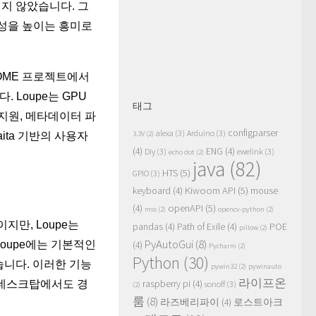
지 않았습니다. 그
능성을 높이는 흥미로
NOME 프로젝트에서
 Loupe는 GPU
태그
 지원, 메타데이터 파
configparser
alexa
(3)
Arduino
(3)
3.3V
(2)
aita 기반의 사용자
(4)
ENG
(4)
Diy
(3)
ewelink
(3)
echo dot
(2)
java
(82)
HTS
(5)
GPIO
(3)
Kiwoom API
(5)
keyboard
(4)
mouse
openAPI
(5)
(4)
mss
(2)
opencv-python
(2)
지만, Loupe는
pandas
(4)
Path of Exile
(4)
POE
pillow
(2)
PyAutoGui
(8)
Loupe에는 기본적인
(4)
Pycharm
(2)
Python
(30)
습니다. 이러한 기능
pywin32
(2)
pywinauto
라이프온
 데스크탑에서도 경
raspberry pi
(4)
sonoff
(3)
(2)
룸
(8)
라즈베리파이
(4)
로스트아크