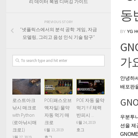
리 데이터 복원 디버깅 가이드
동반
PREVIOUS STORY
“넷플릭스에서의 분석 공학: 게임, 자금
BY
YG 
모델링, 그리고 음성 인식 기술 탐구”
GN
가요
안녕하세
배포판을
GNO
로스트아크
POE(패스오브
POE 자동 물약
낚시 매크로
엑자일) 물약
먹기 !! if 체력
with Python
자동 먹기 매
반피시 ...
우분투나
(로아낚시매
크로
6월 24, 2019
션을 
크로1)
6월 13, 2019
호그
GNOM
3월 27, 2019
호그