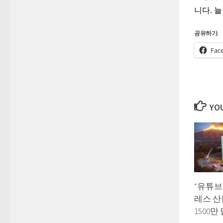
니다. 
공유하기:
Fac
YOU
“유튜브
레스 산
1500만