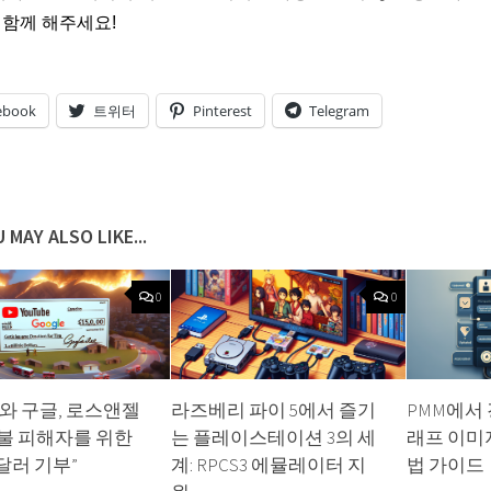
늘 함께 해주세요!
ebook
트위터
Pinterest
Telegram
 MAY ALSO LIKE...
0
0
와 구글, 로스앤젤
라즈베리 파이 5에서 즐기
PMM에서
불 피해자를 위한
는 플레이스테이션 3의 세
래프 이미
 달러 기부”
계: RPCS3 에뮬레이터 지
법 가이드