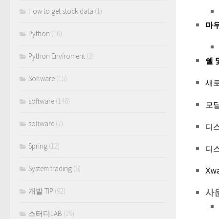
How to get stock data
(1)
마우
Python
(10)
Python Enviroment
(3)
쉘 
Software
(15)
새로
software
(146)
모달
software
(7)
디스
Spring
(12)
디스
System trading
(5)
Xw
개발 TIP
(92)
사
스터디LAB
(29)