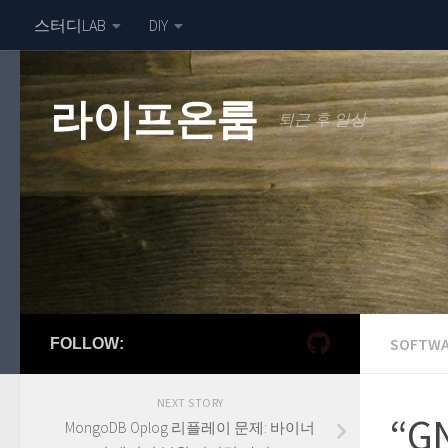
스터디LAB
DIY
라이프온룸
퇴근 후 일상
SOFTWA
FOLLOW:
NEXT STORY
“
MongoDB Oplog 리플레이 문제: 바이너