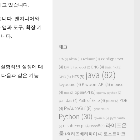
키고 있습니다.
습니다. 엔지니어와
앱과 도구, 확장 기
니다.
태그
configparser
alexa
(3)
Arduino
(3)
3.3V
(2)
고 실험적인 설정에 대
(4)
ENG
(4)
Diy
(3)
ewelink
(3)
echo dot
(2)
java
(82)
, 다음과 같은 기능
HTS
(5)
GPIO
(3)
Kiwoom API
(5)
keyboard
(4)
mouse
openAPI
(5)
(4)
mss
(2)
opencv-python
(2)
pandas
(4)
Path of Exile
(4)
POE
pillow
(2)
PyAutoGui
(8)
(4)
Pycharm
(2)
Python
(30)
pywin32
(2)
pywinauto
라이프온
raspberry pi
(4)
sonoff
(3)
(2)
룸
(8)
라즈베리파이
(4)
로스트아크