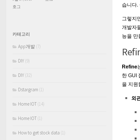
습니다.
호그
그렇지만
개발자들
카테고리
능을 만
App개발
(7)
Ref
DIY
(9)
Refine
DIY
(32)
한 GU
을 지원
Dstargram
(1)
외관
Home IOT
(14)
Home IOT
(1)
How to get stock data
(1)