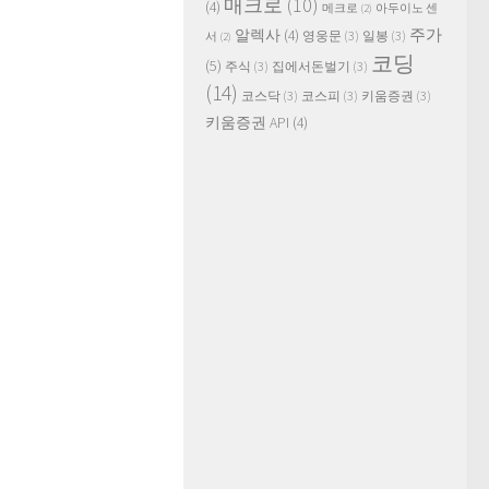
매크로
(10)
(4)
메크로
(2)
아두이노 센
주가
알렉사
(4)
영웅문
(3)
일봉
(3)
서
(2)
코딩
(5)
주식
(3)
집에서돈벌기
(3)
(14)
코스닥
(3)
코스피
(3)
키움증권
(3)
키움증권 API
(4)