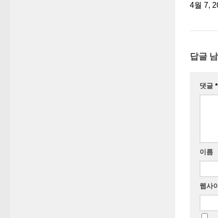
4월 7, 2
답글 
댓글
*
이름
웹사