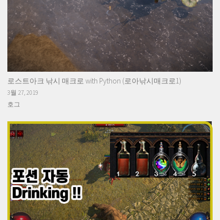
로스트아크 낚시 매크로 with Python (로아낚시매크로1)
3월 27, 2019
호그