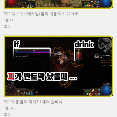
POE(패스오브엑자일) 물약 자동 먹기 매크로
6월 13, 2019
호그
POE 자동 물약 먹기 !! if 체력 반피시 ...
6월 24, 2019
호그