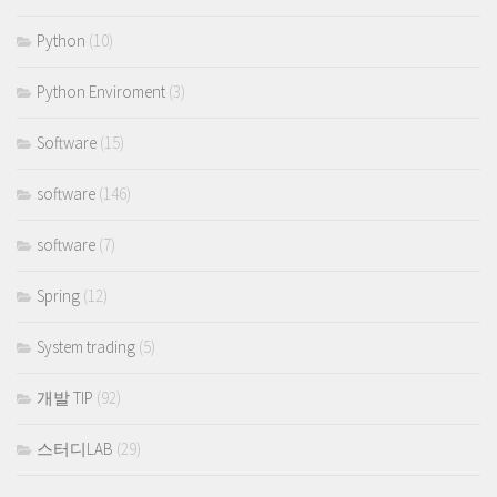
Python
(10)
Python Enviroment
(3)
Software
(15)
software
(146)
software
(7)
Spring
(12)
System trading
(5)
개발 TIP
(92)
스터디LAB
(29)