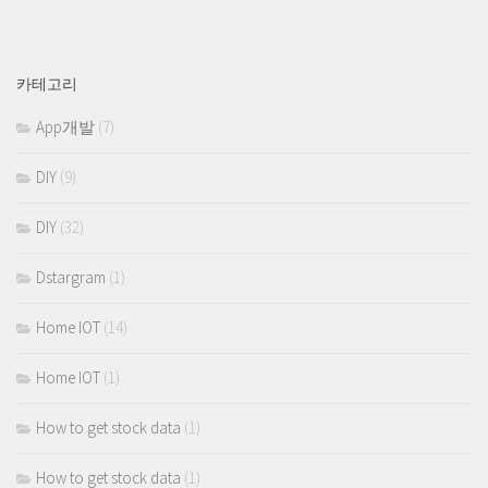
카테고리
App개발
(7)
DIY
(9)
DIY
(32)
Dstargram
(1)
Home IOT
(14)
Home IOT
(1)
How to get stock data
(1)
How to get stock data
(1)