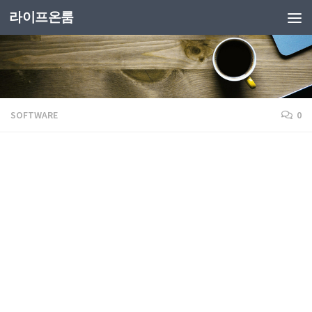
라이프온룸
SOFTWARE
0