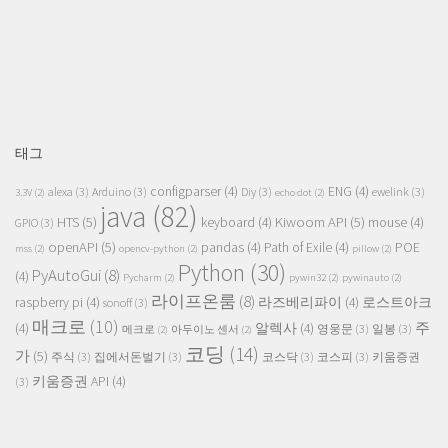
태그
configparser
(4)
ENG
(4)
alexa
(3)
Arduino
(3)
Diy
(3)
ewelink
(3)
3.3V
(2)
echo dot
(2)
java
(82)
HTS
(5)
Kiwoom API
(5)
keyboard
(4)
mouse
(4)
GPIO
(3)
openAPI
(5)
pandas
(4)
Path of Exile
(4)
POE
mss
(2)
opencv-python
(2)
pillow
(2)
Python
(30)
PyAutoGui
(8)
(4)
Pycharm
(2)
pywin32
(2)
pywinauto
(2)
라이프온룸
(8)
raspberry pi
(4)
라즈베리파이
(4)
로스트아크
sonoff
(3)
매크로
(10)
주
(4)
알렉사
(4)
영웅문
(3)
일봉
(3)
메크로
(2)
아두이노 센서
(2)
코딩
(14)
가
(5)
주식
(3)
집에서돈벌기
(3)
코스닥
(3)
코스피
(3)
키움증권
키움증권 API
(4)
(3)