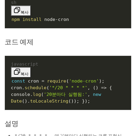
sh
복사
npm
install
node-cron
코드 예제
javascript
복사
const
cron
=
require
(
'node-cron'
)
;
cron
.
schedule
(
'*/20 * * * *'
,
(
)
=>
{
console
.
log
(
'20분마다 실행됨:'
,
new
Date
(
)
.
toLocaleString
(
)
)
;
}
)
;
설명
→ 매 20분마다 실행되는 크론 표현식
*/20 * * * *