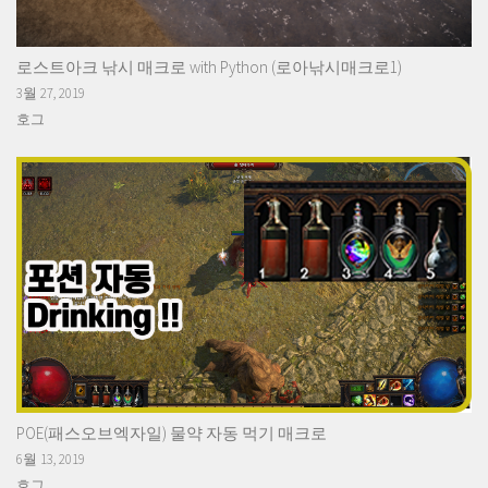
로스트아크 낚시 매크로 with Python (로아낚시매크로1)
3월 27, 2019
호그
POE(패스오브엑자일) 물약 자동 먹기 매크로
6월 13, 2019
호그