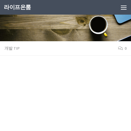
라이프온룸
개발 TIP
0