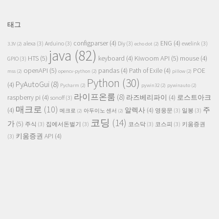
태그
configparser
(4)
ENG
(4)
alexa
(3)
Arduino
(3)
Diy
(3)
ewelink
(3)
3.3V
(2)
echo dot
(2)
java
(82)
HTS
(5)
Kiwoom API
(5)
keyboard
(4)
mouse
(4)
GPIO
(3)
openAPI
(5)
pandas
(4)
Path of Exile
(4)
POE
mss
(2)
opencv-python
(2)
pillow
(2)
Python
(30)
PyAutoGui
(8)
(4)
Pycharm
(2)
pywin32
(2)
pywinauto
(2)
라이프온룸
(8)
raspberry pi
(4)
라즈베리파이
(4)
로스트아크
sonoff
(3)
매크로
(10)
주
(4)
알렉사
(4)
영웅문
(3)
일봉
(3)
메크로
(2)
아두이노 센서
(2)
코딩
(14)
가
(5)
주식
(3)
집에서돈벌기
(3)
코스닥
(3)
코스피
(3)
키움증권
키움증권 API
(4)
(3)