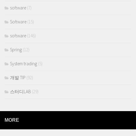
software
(7)
Software
(15)
software
(146)
Spring
(12)
System trading
(5)
개발 TIP
(92)
스터디LAB
(29)
MORE