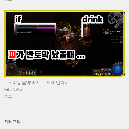
POE 자동 물약 먹기 !! if 체력 반피시 ...
6월 24, 2019
호그
카테고리