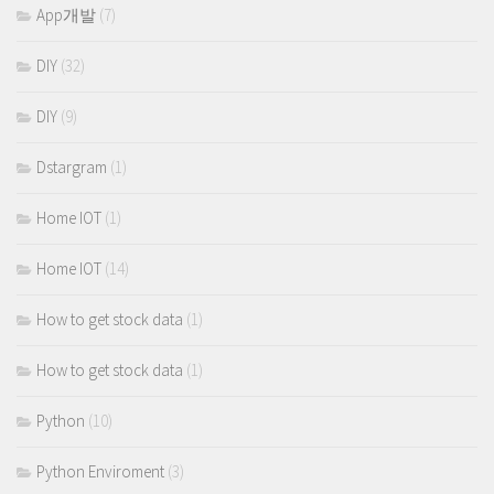
App개발
(7)
DIY
(32)
DIY
(9)
Dstargram
(1)
Home IOT
(1)
Home IOT
(14)
How to get stock data
(1)
How to get stock data
(1)
Python
(10)
Python Enviroment
(3)