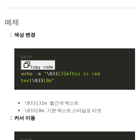
예제
색상 변경
bash
Copy code
echo
-e
"
\033
[31mThis is red
text
\033
[0m"
: 빨간색 텍스트.
\033[31m
: 기본 텍스트 스타일로 리셋.
\033[0m
커서 이동
bash