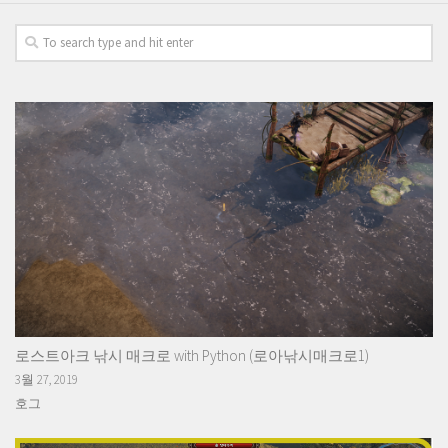
로스트아크 낚시 매크로 with Python (로아낚시매크로1)
3월 27, 2019
호그