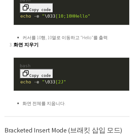
Copy code
echo
-e
"
\033
[10;10HHello"
커서를 10행, 10열로 이동하고 “Hello”를 출력.
화면 지우기
bash
Copy code
echo
-e
"
\033
[2J"
화면 전체를 지웁니다.
Bracketed Insert Mode (브래킷 삽입 모드)