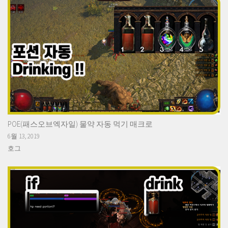
POE(패스오브엑자일) 물약 자동 먹기 매크로
6월 13, 2019
호그