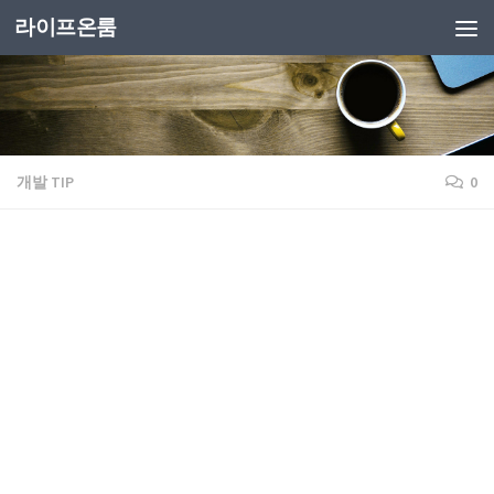
라이프온룸
개발 TIP
0