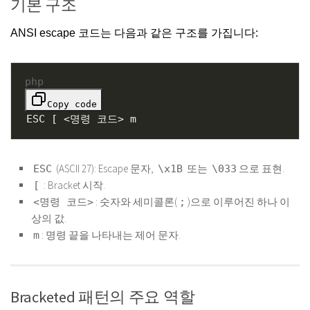
기본 구조
ANSI escape 코드는 다음과 같은 구조를 가집니다:
php
Copy code
ESC [ <명령 코드> m
(ASCII 27): Escape 문자,
또는
으로 표현.
ESC
\x1B
\033
: Bracket 시작.
[
: 숫자와 세미콜론(
)으로 이루어진 하나 이
<명령 코드>
;
상의 값.
: 명령 끝을 나타내는 제어 문자.
m
Bracketed 패턴의 주요 역할