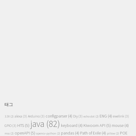
태그
configparser
(4)
ENG
(4)
alexa
(3)
Arduino
(3)
Diy
(3)
ewelink
(3)
3.3V
(2)
echo dot
(2)
java
(82)
HTS
(5)
Kiwoom API
(5)
keyboard
(4)
mouse
(4)
GPIO
(3)
openAPI
(5)
pandas
(4)
Path of Exile
(4)
POE
mss
(2)
opencv-python
(2)
pillow
(2)