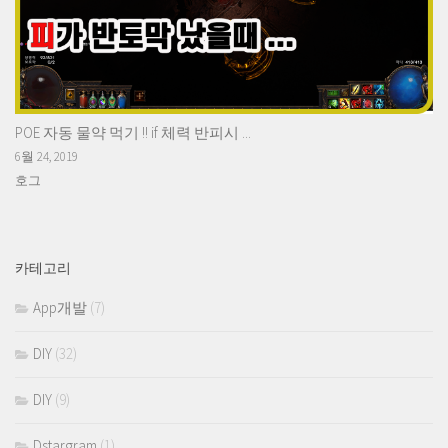
POE 자동 물약 먹기 !! if 체력 반피시 ...
6월 24, 2019
호그
카테고리
App개발
(7)
DIY
(32)
DIY
(9)
Dstargram
(1)