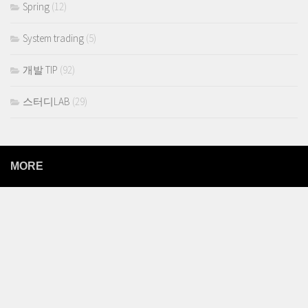
Spring
(12)
System trading
(5)
개발 TIP
(92)
스터디LAB
(29)
MORE