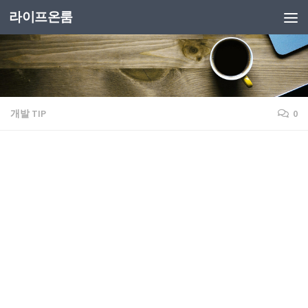
라이프온룸
개발 TIP
0