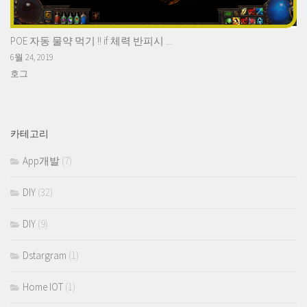
POE 자동 물약 먹기 !! if 체력 반피시 ...
6월 24, 2019
호그
카테고리
App개발
(7)
DIY
(32)
DIY
(9)
Dstargram
(1)
Home IOT
(1)