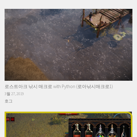
로스트아크 낚시 매크로 with Python (로아낚시매크로1)
3월 27, 2019
호그