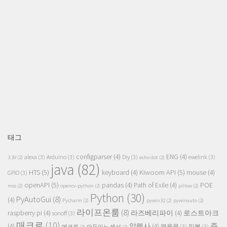
태그
configparser
(4)
ENG
(4)
alexa
(3)
Arduino
(3)
Diy
(3)
ewelink
(3)
3.3V
(2)
echo dot
(2)
java
(82)
HTS
(5)
Kiwoom API
(5)
keyboard
(4)
mouse
(4)
GPIO
(3)
openAPI
(5)
pandas
(4)
Path of Exile
(4)
POE
mss
(2)
opencv-python
(2)
pillow
(2)
Python
(30)
PyAutoGui
(8)
(4)
Pycharm
(2)
pywin32
(2)
pywinauto
(2)
라이프온룸
(8)
raspberry pi
(4)
라즈베리파이
(4)
로스트아크
sonoff
(3)
매크로
(10)
주
(4)
알렉사
(4)
영웅문
(3)
일봉
(3)
메크로
(2)
아두이노 센서
(2)