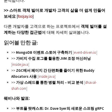
분석합니다.
>>
스마트 객체 빌더로 개발자 고객의 삶을 더 쉽게 만들어
보세요
[
foojay.io
]
다른 개발자를 고객으로 하는 프로젝트에서
객체 빌더를 설
계하는 다양한 접근법
에 대해 자세히 살펴봅니다.
읽어볼 만한 글:
>>
MongoDB 이벤트 스토어 구축하기
[
event-driven.io
]
>>
가비지 수집 로그를 활용한 JVM 조정 머신러닝
[
inside.java
]
>>
ZGC에서 페이지 간 단편화를 줄이기 위한 Buddy
Allocators 사용
[
inside.java
]
>>
가상 스레드를 통한 병렬 처리 – 비교 분석
[
dhaval-
shah.com
]
웨비나와 발표:
>>
부트풀 팟캐스트: Dr. Dave Syer의 새로운 스프링 gRPC