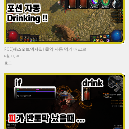
POE(패스오브엑자일) 물약 자동 먹기 매크로
6월 13, 2019
호그