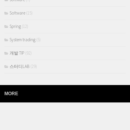
Software
(15)
Spring
(12)
System trading
(5)
개발 TIP
(92)
스터디LAB
(29)
MORE