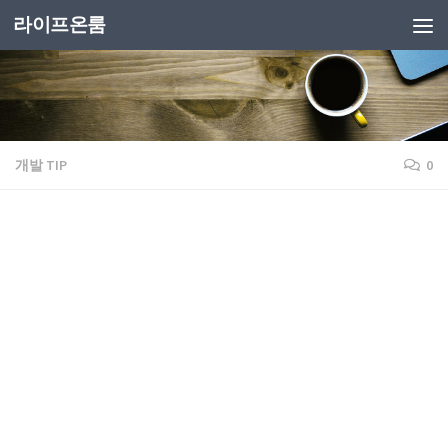
라이프온룸
개발 TIP
0