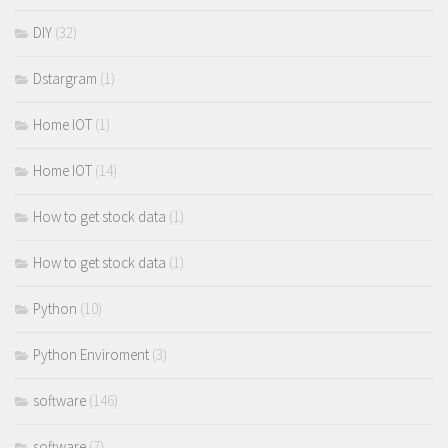
DIY
(32)
Dstargram
(1)
Home IOT
(1)
Home IOT
(14)
How to get stock data
(1)
How to get stock data
(1)
Python
(10)
Python Enviroment
(3)
software
(146)
software
(7)