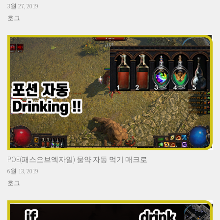
3월 27, 2019
호그
POE(패스오브엑자일) 물약 자동 먹기 매크로
6월 13, 2019
호그