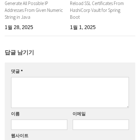
Generate All Possible IP
Reload SSL Certificates From
Addresses From Given Numeric
HashiCorp Vault for Spring
String in Java
Boot
1월 28, 2025
1월 1, 2025
답글 남기기
댓글
*
이름
이메일
웹사이트