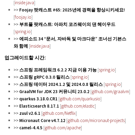
[
inside.java
]
>>
Foojay 팟캐스트 #65: 2025년에 경력을 향상시키세요!
[
foojay.io
]
>>
부트풀 팟캐스트: 아파치 코즈웨이의 댄 헤이우드
[
spring.io
]
>>
에피소드 34 “문서, 자바독 및 마크다운” 조너선 기븐스
와 함께
[
inside.java
]
업그레이드할 시간:
>>
스프링 프레임워크 6.2.2 지금 이용 가능
[
spring.io
]
>>
스프링 gRPC 0.3.0 릴리스
[
spring.io
]
>>
스프링 데이터 2024.1.2 및 2024.0.8 릴리스
[
spring.io
]
>>
GraalVM for JDK 23 커뮤니티 23.0.2
[
github.com/graalvm
]
>>
quarkus 3.18.0.CR1
[
github.com/quarkusio
]
>>
Elasticsearch 8.17.1
[
github.com/elastic
]
>>
zuul v2.6.1
[
github.com/Netflix
]
>>
Micronaut Core v4.7.12
[
github.com/micronaut-projects
]
>>
camel-4.4.5
[
github.com/apache
]