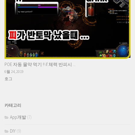
POE 자동 물약 먹기 !! if 체력 반피시 ...
6월 24, 2019
호그
카테고리
App개발
(7)
DIY
(9)