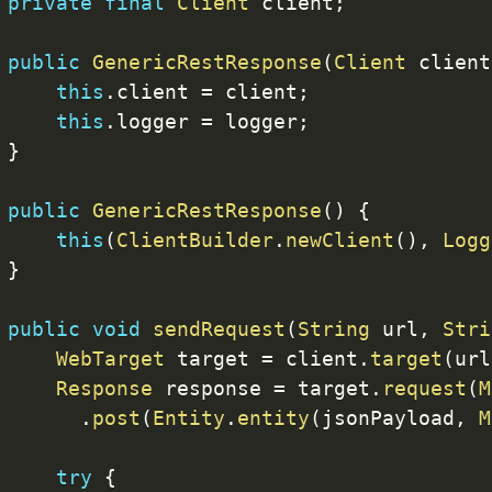
private
final
Client
 client
;
public
GenericRestResponse
(
Client
 client
this
.
client 
=
 client
;
this
.
logger 
=
 logger
;
}
public
GenericRestResponse
(
)
{
this
(
ClientBuilder
.
newClient
(
)
,
Logg
}
public
void
sendRequest
(
String
 url
,
Stri
WebTarget
 target 
=
 client
.
target
(
url
Response
 response 
=
 target
.
request
(
M
.
post
(
Entity
.
entity
(
jsonPayload
,
M
try
{