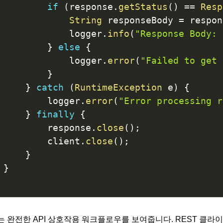
if
(
response
.
getStatus
(
)
==
Resp
String
 responseBody 
=
 respon
             logger
.
info
(
"Response Body: 
}
else
{
             logger
.
error
(
"Failed to get 
}
}
catch
(
RuntimeException
 e
)
{
         logger
.
error
(
"Error processing r
}
finally
{
         response
.
close
(
)
;
         client
.
close
(
)
;
}
}
는 완전한 API 상호작용 워크플로우를 보여줍니다. REST 클라