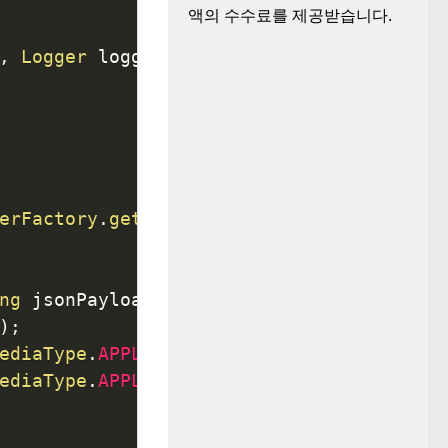
액의 수수료를 제공받습니다.
,
Logger
 logger
)
{
erFactory
.
getLogger
(
GenericRestResponse
.
ng
 jsonPayload
)
{
)
;
ediaType
.
APPLICATION_JSON
)
ediaType
.
APPLICATION_JSON
)
)
;