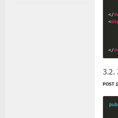
</
d
<
de
</
d
3.
POST
pub