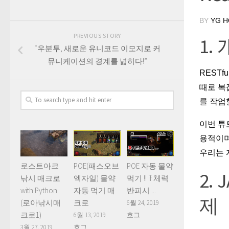
BY
YG 
PREVIOUS STORY
1.
“우분투, 새로운 유니코드 이모지로 커
뮤니케이션의 경계를 넓히다!”
REST
때로 복
를 작업
이번 
용적이며
우리는 
로스트아크
POE(패스오브
POE 자동 물약
2.
낚시 매크로
엑자일) 물약
먹기 !! if 체력
with Python
자동 먹기 매
반피시 ...
제
(로아낚시매
크로
6월 24, 2019
크로1)
6월 13, 2019
호그
3월 27, 2019
호그