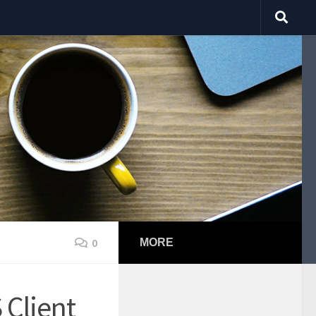
0
MORE
 Client