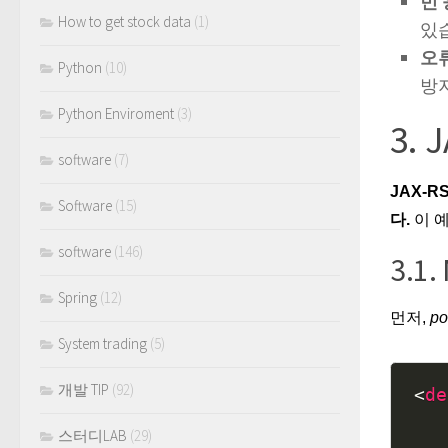
빈
How to get stock data
(1)
있
오
Python
(10)
방
Python Enviroment
(3)
3.
software
(7)
JAX-
Software
(15)
다.
이 
software
(146)
3.1
Spring
(12)
먼저,
po
System trading
(5)
개발 TIP
(92)
<
de
스터디LAB
(29)