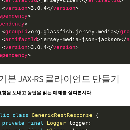
<
artifactId
>
jersey-client
</
artifactId
>
<
version
>
3.0.4
</
version
>
ependency
>
pendency
>
<
groupId
>
org.glassfish.jersey.media
</
gro
<
artifactId
>
jersey-media-json-jackson
</
a
<
version
>
3.0.4
</
version
>
ependency
>
2. 기본 JAX-RS 클라이언트 만들기
 요청을 보내고 응답을 읽는 예제를 살펴봅시다:
lic
class
GenericRestResponse
{
private
final
Logger
 logger
;