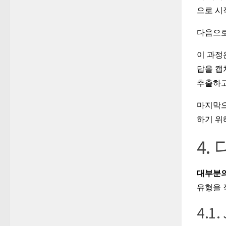
으로 시
다음으로
이 과정
답을 캡
추출하고
마지막
하기 위
4.
대부분의
유형
을
4.1