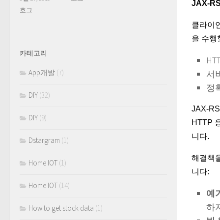
JAX-R
호그
클라이언
을 수행
카테고리
HT
App개발
(7)
서
정
DIY
(32)
JAX-
DIY
(9)
HTTP
니다.
Dstargram
(1)
해결책을
Home IOT
(1)
니다:
Home IOT
(14)
예
하
How to get stock data
(1)