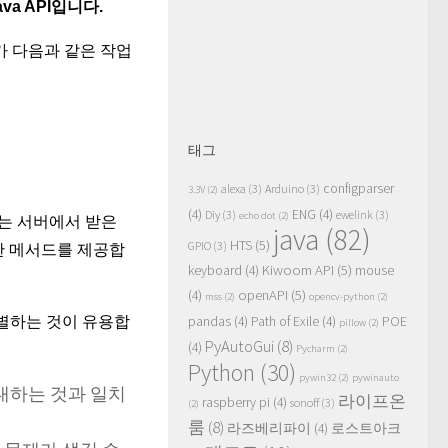
va API입니다.
가 다음과 같은 작업
태그
configparser
alexa
(3)
Arduino
(3)
3.3V
(2)
(4)
ENG
(4)
Diy
(3)
ewelink
(3)
echo dot
(2)
는 서버에서 받은
java
(82)
HTS
(5)
GPIO
(3)
한 메서드를 제공합
Kiwoom API
(5)
keyboard
(4)
mouse
openAPI
(5)
(4)
mss
(2)
opencv-python
(2)
별하는 것이 유용합
pandas
(4)
Path of Exile
(4)
POE
pillow
(2)
PyAutoGui
(8)
(4)
Pycharm
(2)
Python
(30)
pywin32
(2)
pywinauto
대하는 것과 일치
라이프온
raspberry pi
(4)
sonoff
(3)
(2)
룸
(8)
라즈베리파이
(4)
로스트아크