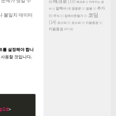
 문제가 생길 수
매크로
(10)
(4)
메크로
(2)
아두이노 센
주가
알렉사
(4)
영웅문
(3)
일봉
(3)
서
(2)
이나 불일치 데이터
코딩
(5)
주식
(3)
집에서돈벌기
(3)
(14)
코스닥
(3)
코스피
(3)
키움증권
(3)
키움증권 API
(4)
언트를 설정해야 합니
에 사용할 것입니다.
Copy
pId
>