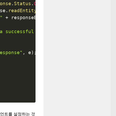
onse
.
Status
.
OK
.
getStatusCode
(
)
)
{
se
.
readEntity
(
String
.
class
)
;
"
+
 responseBody
)
;
a successful response"
)
;
esponse"
,
 e
)
;
이언트를 설정하는 것