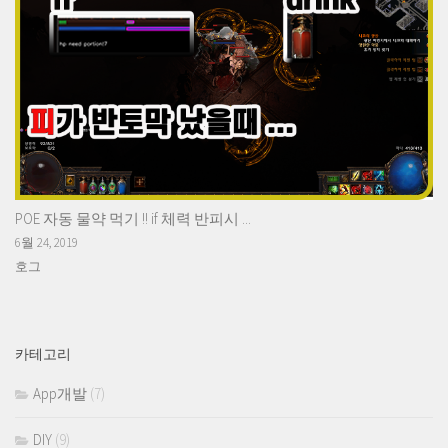
POE 자동 물약 먹기 !! if 체력 반피시 ...
6월 24, 2019
호그
카테고리
App개발
(7)
DIY
(9)