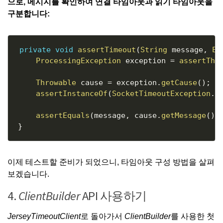
으로, 메시지를 확인하여 연결 타임아웃과 읽기 타임아웃을
구분합니다:
Copy
private
void
assertTimeout
(
String
 message
,
Ex
ProcessingException
 exception 
=
assertThr
Throwable
 cause 
=
 exception
.
getCause
(
)
;
assertInstanceOf
(
SocketTimeoutException
.
c
assertEquals
(
message
,
 cause
.
getMessage
(
)
)
}
이제 테스트할 준비가 되었으니, 타임아웃 구성 방법을 살펴
보겠습니다.
4.
ClientBuilder
API 사용하기
JerseyTimeoutClient
로 돌아가서
ClientBuilder
를 사용한 첫