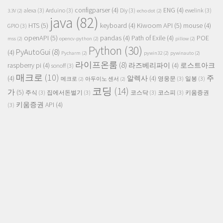
configparser
(4)
ENG
(4)
alexa
(3)
Arduino
(3)
Diy
(3)
ewelink
(3)
3.3V
(2)
echo dot
(2)
java
(82)
HTS
(5)
Kiwoom API
(5)
keyboard
(4)
mouse
(4)
GPIO
(3)
openAPI
(5)
pandas
(4)
Path of Exile
(4)
POE
mss
(2)
opencv-python
(2)
pillow
(2)
Python
(30)
PyAutoGui
(8)
(4)
Pycharm
(2)
pywin32
(2)
pywinauto
(2)
라이프온룸
(8)
raspberry pi
(4)
라즈베리파이
(4)
로스트아크
sonoff
(3)
매크로
(10)
주
(4)
알렉사
(4)
영웅문
(3)
일봉
(3)
메크로
(2)
아두이노 센서
(2)
코딩
(14)
가
(5)
주식
(3)
집에서돈벌기
(3)
코스닥
(3)
코스피
(3)
키움증권
키움증권 API
(4)
(3)