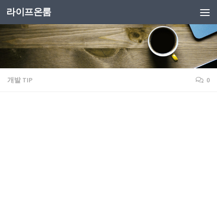
라이프온룸
개발 TIP
0