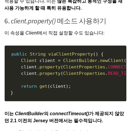
적용할 수 있습니다. 이는
많은 복잡하고 동적인 구성을 재
사용 가능하게 할 때 특히 유용합니다.
6.
client.property()
메소드 사용하기
이 속성을
Client
에서 직접 설정할 수도 있습니다:
Copy
public
String
viaClientProperty
(
)
{
Client
 client 
=
ClientBuilder
.
newClient
(
)
    client
.
property
(
ClientProperties
.
CONNECT_
    client
.
property
(
ClientProperties
.
READ_TIM
return
get
(
client
)
;
}
이는
ClientBuilder
의
connectTimeout()
가 제공되지 않았
던 2.1 이전의 Jersey 버전에서는 필수적입니다.