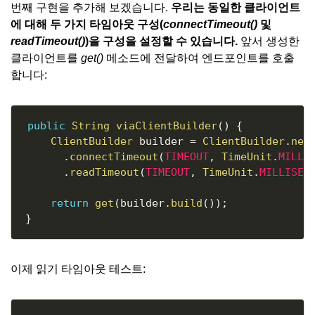
번째 구현을 추가해 보겠습니다.
우리는 동일한 클라이언트
에 대해 두 가지 타임아웃 구성(
connectTimeout()
및
readTimeout()
)을 구성을 설정할 수 있습니다.
앞서 생성한
클라이언트를
get()
메소드에 전달하여 엔드포인트를 호출
합니다:
Copy
public
String
viaClientBuilder
(
)
{
ClientBuilder
 builder 
=
ClientBuilder
.
new
.
connectTimeout
(
TIMEOUT
,
TimeUnit
.
MILLI
.
readTimeout
(
TIMEOUT
,
TimeUnit
.
MILLISEC
return
get
(
builder
.
build
(
)
)
;
}
이제 읽기 타임아웃 테스트:
Copy