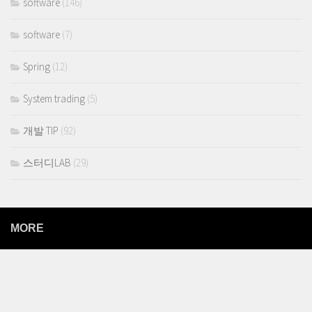
software
(146)
software
(7)
Spring
(12)
System trading
(5)
개발 TIP
(92)
스터디LAB
(29)
MORE