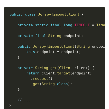
Copy
public
class
JerseyTimeoutClient
{
private
static
final
long
TIMEOUT
=
Timeo
private
final
String
 endpoint
;
public
JerseyTimeoutClient
(
String
 endpoin
this
.
endpoint 
=
 endpoint
;
}
private
String
get
(
Client
 client
)
{
return
 client
.
target
(
endpoint
)
.
request
(
)
.
get
(
String
.
class
)
;
}
// ...
}