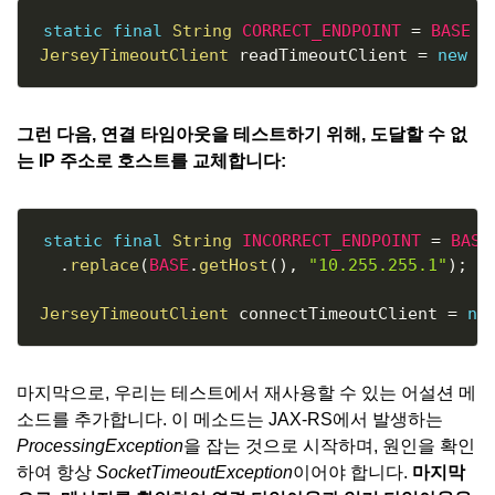
Copy
static
final
String
CORRECT_ENDPOINT
=
BASE
+
JerseyTimeoutClient
 readTimeoutClient 
=
new
J
그런 다음, 연결 타임아웃을 테스트하기 위해, 도달할 수 없
는 IP 주소로 호스트를 교체합니다:
Copy
static
final
String
INCORRECT_ENDPOINT
=
BASE
.
replace
(
BASE
.
getHost
(
)
,
"10.255.255.1"
)
;
JerseyTimeoutClient
 connectTimeoutClient 
=
ne
마지막으로, 우리는 테스트에서 재사용할 수 있는 어설션 메
소드를 추가합니다. 이 메소드는 JAX-RS에서 발생하는
ProcessingException
을 잡는 것으로 시작하며, 원인을 확인
하여 항상
SocketTimeoutException
이어야 합니다.
마지막