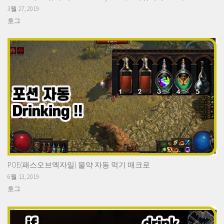
3월 27, 2019
호그
POE(패스오브엑자일) 물약 자동 먹기 매크로
6월 13, 2019
호그