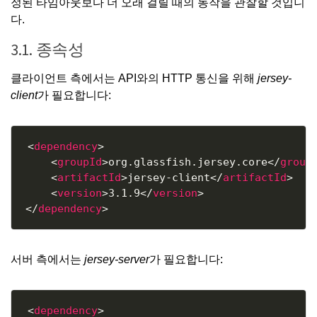
정된 타임아웃보다 더 오래 걸릴 때의 동작을 관찰할 것입니
다.
3.1. 종속성
클라이언트 측에서는 API와의 HTTP 통신을 위해
jersey-
client
가 필요합니다:
Copy
<
dependency
>
<
groupId
>
org.glassfish.jersey.core
</
group
<
artifactId
>
jersey-client
</
artifactId
>
<
version
>
3.1.9
</
version
>
</
dependency
>
서버 측에서는
jersey-server
가 필요합니다:
Copy
<
dependency
>