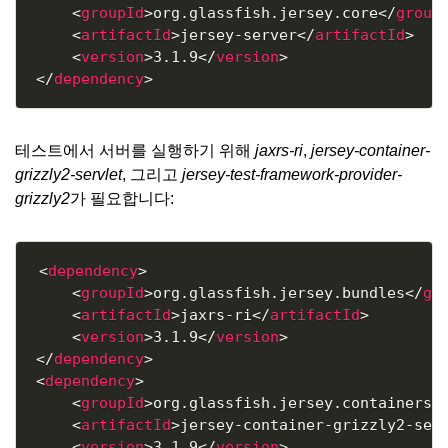
<
groupId
>
org.glassfish.jersey.core
</
group
<
artifactId
>
jersey-server
</
artifactId
>
<
version
>
3.1.9
</
version
>
</
dependency
>
테스트에서 서버를 실행하기 위해
jaxrs-ri
,
jersey-container-
grizzly2-servlet
, 그리고
jersey-test-framework-provider-
grizzly2
가 필요합니다:
Copy
<
dependency
>
<
groupId
>
org.glassfish.jersey.bundles
</
gr
<
artifactId
>
jaxrs-ri
</
artifactId
>
<
version
>
3.1.9
</
version
>
</
dependency
>
<
dependency
>
<
groupId
>
org.glassfish.jersey.containers
<
<
artifactId
>
jersey-container-grizzly2-ser
<
version
>
3.1.9
</
version
>