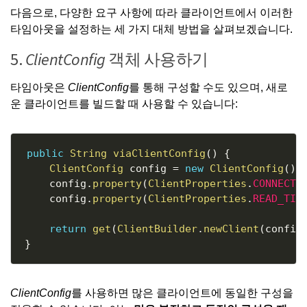
다음으로, 다양한 요구 사항에 따라 클라이언트에서 이러한
타임아웃을 설정하는 세 가지 대체 방법을 살펴보겠습니다.
5.
ClientConfig
객체 사용하기
타임아웃은
ClientConfig
를 통해 구성할 수도 있으며, 새로
운 클라이언트를 빌드할 때 사용할 수 있습니다:
Copy
public
String
viaClientConfig
(
)
{
ClientConfig
 config 
=
new
ClientConfig
(
)
;
    config
.
property
(
ClientProperties
.
CONNECT_
    config
.
property
(
ClientProperties
.
READ_TIM
return
get
(
ClientBuilder
.
newClient
(
config
}
ClientConfig
를 사용하면 많은 클라이언트에 동일한 구성을