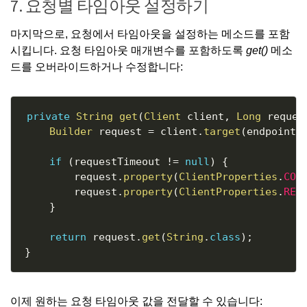
7. 요청별 타임아웃 설정하기
마지막으로, 요청에서 타임아웃을 설정하는 메소드를 포함
시킵니다. 요청 타임아웃 매개변수를 포함하도록
get()
메소
드를 오버라이드하거나 수정합니다:
Copy
private
String
get
(
Client
 client
,
Long
 reques
Builder
 request 
=
 client
.
target
(
endpoint
)
if
(
requestTimeout 
!=
null
)
{
        request
.
property
(
ClientProperties
.
CON
        request
.
property
(
ClientProperties
.
REA
}
return
 request
.
get
(
String
.
class
)
;
}
이제 원하는 요청 타임아웃 값을 전달할 수 있습니다: