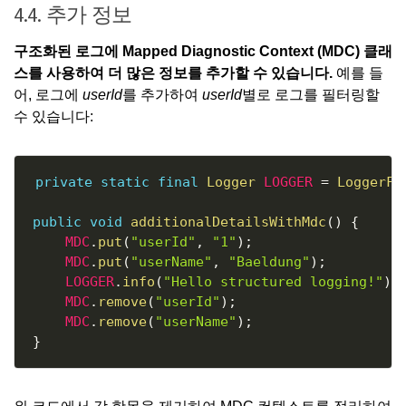
4.4. 추가 정보
구조화된 로그에
Mapped Diagnostic Context (MDC)
클래
스를 사용하여 더 많은 정보를 추가할 수 있습니다.
예를 들
어, 로그에
userId
를 추가하여
userId
별로 로그를 필터링할
수 있습니다:
Copy
private
static
final
Logger
LOGGER
=
LoggerFa
public
void
additionalDetailsWithMdc
(
)
{
MDC
.
put
(
"userId"
,
"1"
)
;
MDC
.
put
(
"userName"
,
"Baeldung"
)
;
LOGGER
.
info
(
"Hello structured logging!"
)
;
MDC
.
remove
(
"userId"
)
;
MDC
.
remove
(
"userName"
)
;
}