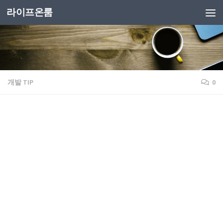
라이프온룸
개발 TIP
0