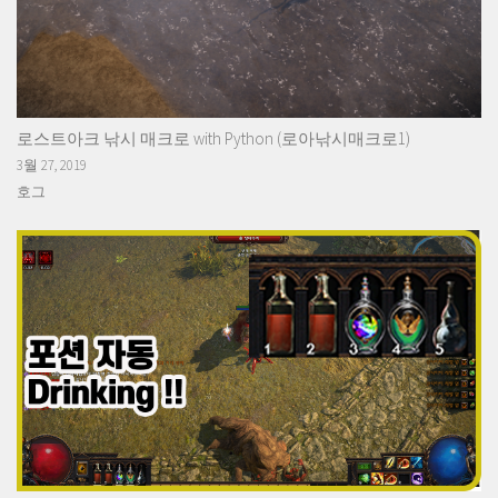
로스트아크 낚시 매크로 with Python (로아낚시매크로1)
3월 27, 2019
호그