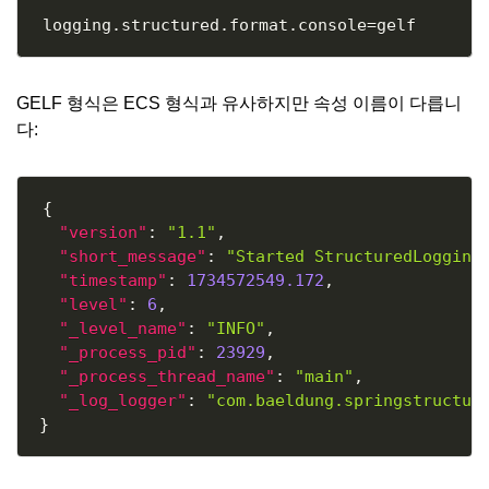
Copy
GELF 형식은 ECS 형식과 유사하지만 속성 이름이 다릅니
다:
Copy
{
"version"
:
"1.1"
,
"short_message"
:
"Started StructuredLogging
"timestamp"
:
1734572549.172
,
"level"
:
6
,
"_level_name"
:
"INFO"
,
"_process_pid"
:
23929
,
"_process_thread_name"
:
"main"
,
"_log_logger"
:
"com.baeldung.springstructur
}