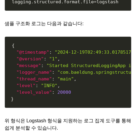
샘플 구조화 로그는 다음과 같습니다:
Copy
{
"@timestamp"
:
"2024-12-19T02:49:33.01785172
"@version"
:
"1"
,
"message"
:
"Started StructuredLoggingApp in
"logger_name"
:
"com.baeldung.springstructur
"thread_name"
:
"main"
,
"level"
:
"INFO"
,
"level_value"
:
20000
}
위 형식은 Logstash 형식을 지원하는 로그 집계 도구를 통해
쉽게 분석할 수 있습니다.