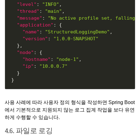
"level"
:
"INFO"
,
"thread"
:
"main"
,
"message"
:
"No active profile set, falling 
"application"
:
{
"name"
:
"StructuredLoggingDemo"
,
"version"
:
"1.0.0-SNAPSHOT"
}
,
"node"
:
{
"hostname"
:
"node-1"
,
"ip"
:
"10.0.0.7"
}
}
사용 사례에 따라 사용자 정의 형식을 작성하면 Spring Boot
에서 기본적으로 지원되지 않는 로그 집계 작업을 보다 유연
하게 수행할 수 있습니다.
4.6. 파일로 로깅