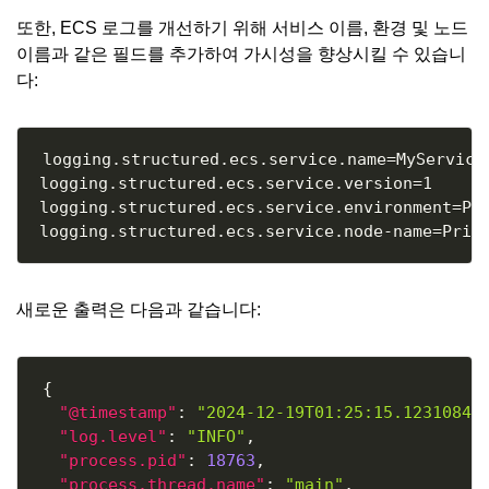
또한, ECS 로그를 개선하기 위해 서비스 이름, 환경 및 노드
이름과 같은 필드를 추가하여
가시성
을 향상시킬 수 있습니
다:
Copy
logging.structured.ecs.service.name=MyService

logging.structured.ecs.service.version=1

logging.structured.ecs.service.environment=Pro
새로운 출력은 다음과 같습니다:
Copy
{
"@timestamp"
:
"2024-12-19T01:25:15.12310841
"log.level"
:
"INFO"
,
"process.pid"
:
18763
,
"process.thread.name"
:
"main"
,