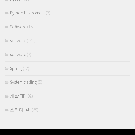
Python Enviroment
(3)
Software
(15)
software
(146)
software
(7)
Spring
(12)
System trading
(5)
개발 TIP
(92)
스터디LAB
(29)