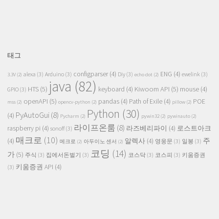
태그
configparser
(4)
ENG
(4)
alexa
(3)
Arduino
(3)
Diy
(3)
ewelink
(3)
3.3V
(2)
echo dot
(2)
java
(82)
HTS
(5)
Kiwoom API
(5)
keyboard
(4)
mouse
(4)
GPIO
(3)
openAPI
(5)
pandas
(4)
Path of Exile
(4)
POE
mss
(2)
opencv-python
(2)
pillow
(2)
Python
(30)
PyAutoGui
(8)
(4)
Pycharm
(2)
pywin32
(2)
pywinauto
(2)
라이프온룸
(8)
raspberry pi
(4)
라즈베리파이
(4)
로스트아크
sonoff
(3)
매크로
(10)
주
(4)
알렉사
(4)
영웅문
(3)
일봉
(3)
메크로
(2)
아두이노 센서
(2)
코딩
(14)
가
(5)
주식
(3)
집에서돈벌기
(3)
코스닥
(3)
코스피
(3)
키움증권
키움증권 API
(4)
(3)