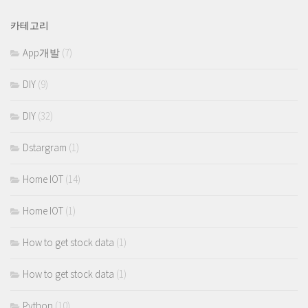
카테고리
App개발
(7)
DIY
(9)
DIY
(32)
Dstargram
(1)
Home IOT
(14)
Home IOT
(1)
How to get stock data
(1)
How to get stock data
(1)
Python
(10)