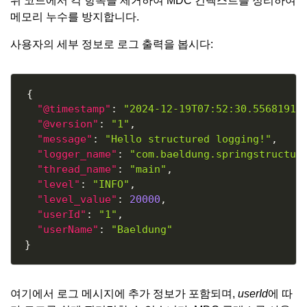
위 코드에서 각 항목을 제거하여 MDC 컨텍스트를 정리하여
메모리 누수를 방지합니다.
사용자의 세부 정보로 로그 출력을 봅시다:
Copy
{
"@timestamp"
:
"2024-12-19T07:52:30.55681910
"@version"
:
"1"
,
"message"
:
"Hello structured logging!"
,
"logger_name"
:
"com.baeldung.springstructur
"thread_name"
:
"main"
,
"level"
:
"INFO"
,
"level_value"
:
20000
,
"userId"
:
"1"
,
"userName"
:
"Baeldung"
}
여기에서 로그 메시지에 추가 정보가 포함되며,
userId
에 따