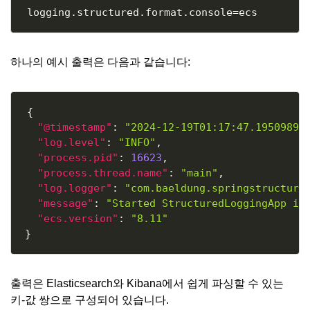
Copy
하나의 예시 출력은 다음과 같습니다:
Copy
{
"@timestamp"
:
"2024-12-19T01:17:47.19509899
"log.level"
:
"INFO"
,
"process.pid"
:
16623
,
"process.thread.name"
:
"main"
,
"log.logger"
:
"com.baeldung.springstructure
"message"
:
"Started StructuredLoggingApp in
"ecs.version"
:
"8.11"
}
출력은 Elasticsearch와 Kibana에서 쉽게 파싱할 수 있는
키-값 쌍으로 구성되어 있습니다.