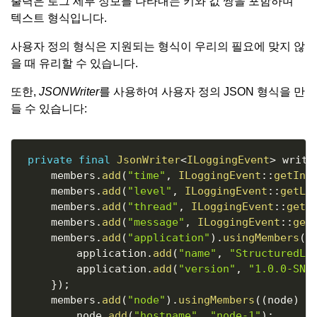
출력은 로그 세부 정보를 나타내는 키와 값 쌍을 포함하며
텍스트 형식입니다.
사용자 정의 형식은 지원되는 형식이 우리의 필요에 맞지 않
을 때 유리할 수 있습니다.
또한,
JSONWriter
를 사용하여 사용자 정의 JSON 형식을 만
들 수 있습니다:
Copy
private
final
JsonWriter
<
ILoggingEvent
>
 write
    members
.
add
(
"time"
,
ILoggingEvent
::
getIns
    members
.
add
(
"level"
,
ILoggingEvent
::
getLe
    members
.
add
(
"thread"
,
ILoggingEvent
::
getT
    members
.
add
(
"message"
,
ILoggingEvent
::
get
    members
.
add
(
"application"
)
.
usingMembers
(
(
        application
.
add
(
"name"
,
"StructuredLo
        application
.
add
(
"version"
,
"1.0.0-SNA
}
)
;
    members
.
add
(
"node"
)
.
usingMembers
(
(
node
)
-
        node
.
add
(
"hostname"
,
"node-1"
)
;