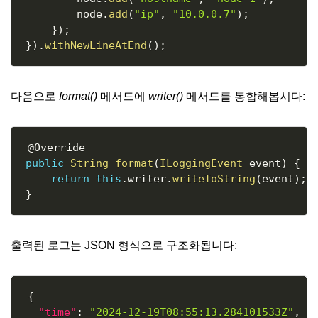
        node
.
add
(
"ip"
,
"10.0.0.7"
)
;
}
)
;
}
)
.
withNewLineAtEnd
(
)
;
다음으로
format()
메서드에
writer()
메서드를 통합해봅시다:
Copy
@Override
public
String
format
(
ILoggingEvent
 event
)
{
return
this
.
writer
.
writeToString
(
event
)
;
}
출력된 로그는 JSON 형식으로 구조화됩니다:
Copy
{
"time"
:
"2024-12-19T08:55:13.284101533Z"
,