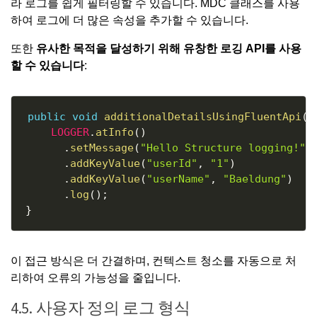
라 로그를 쉽게 필터링할 수 있습니다. MDC 클래스를 사용
하여 로그에 더 많은 속성을 추가할 수 있습니다.
또한
유사한 목적을 달성하기 위해 유창한 로깅 API를 사용
할 수 있습니다
:
Copy
public
void
additionalDetailsUsingFluentApi
(
)
LOGGER
.
atInfo
(
)
.
setMessage
(
"Hello Structure logging!"
)
.
addKeyValue
(
"userId"
,
"1"
)
.
addKeyValue
(
"userName"
,
"Baeldung"
)
.
log
(
)
;
}
이 접근 방식은 더 간결하며, 컨텍스트 청소를 자동으로 처
리하여 오류의 가능성을 줄입니다.
4.5. 사용자 정의 로그 형식