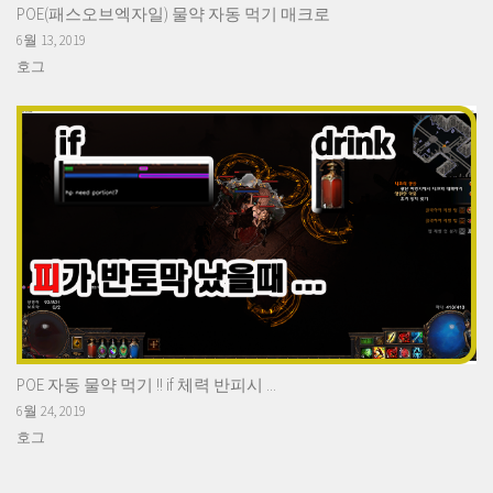
POE(패스오브엑자일) 물약 자동 먹기 매크로
6월 13, 2019
호그
POE 자동 물약 먹기 !! if 체력 반피시 ...
6월 24, 2019
호그