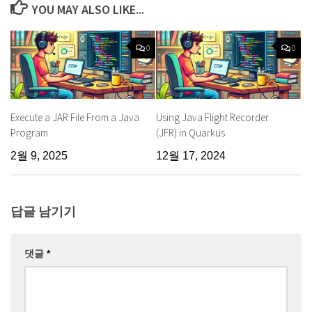
YOU MAY ALSO LIKE...
0
0
Execute a JAR File From a Java
Using Java Flight Recorder
Program
(JFR) in Quarkus
2월 9, 2025
12월 17, 2024
답글 남기기
댓글
*