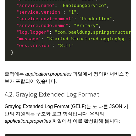
"service.name"
:
"BaeldungService"
,
"service.version"
:
"1"
,
"service.environment"
:
"Production"
,
"service.node.name"
:
"Primary"
,
"log.logger"
:
"com.baeldung.springstructure
"message"
:
"Started StructuredLoggingApp in
"ecs.version"
:
"8.11"
}
출력에는
application.properties
파일에서 정의한 서비스 정
보가 포함되어 있습니다.
4.2. Graylog Extended Log Format
Graylog
Extended Log Format (GELF)는 또 다른 JSON 기
반의 지원되는 구조화 로그 형식입니다. 우리의
application.properties
파일에서 이를 활성화해 봅시다: