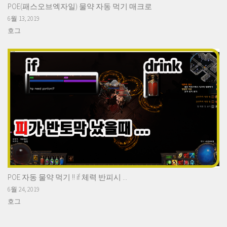
POE(패스오브엑자일) 물약 자동 먹기 매크로
6월 13, 2019
호그
POE 자동 물약 먹기 !! if 체력 반피시 ...
6월 24, 2019
호그