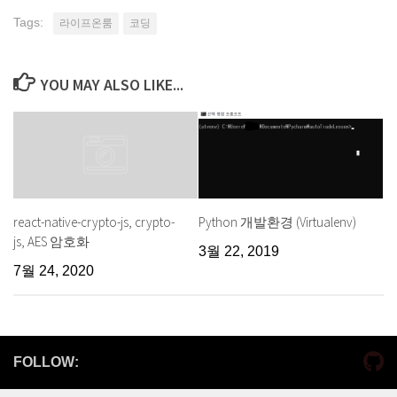
Tags:
라이프온룸
코딩
YOU MAY ALSO LIKE...
Python 개발환경 (Virtualenv)
react-native-crypto-js, crypto-
js, AES 암호화
3월 22, 2019
7월 24, 2020
FOLLOW: