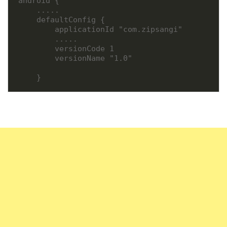
android {

    .....

    defaultConfig {

        applicationId "com.zipsangi"

        .....

        versionCode 1

        versionName "1.0"

    }