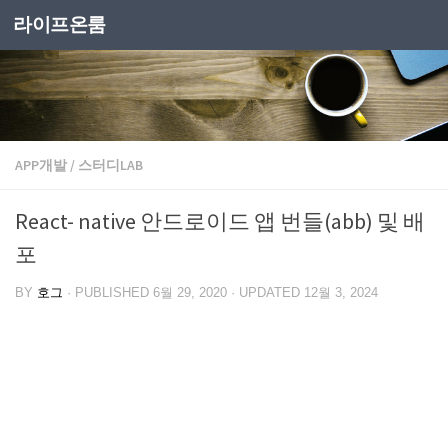
라이프온룸
APP개발
/
스터디LAB
React- native 안드로이드 앱 번들(abb) 및 배
포
BY
호그
· PUBLISHED
6월 29, 2020
· UPDATED
12월 3, 2024