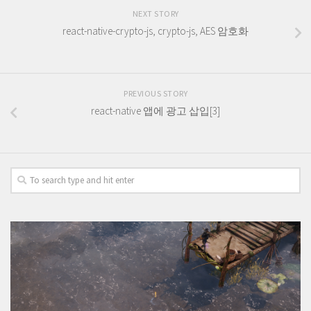
NEXT STORY
react-native-crypto-js, crypto-js, AES 암호화
PREVIOUS STORY
react-native 앱에 광고 삽입[3]