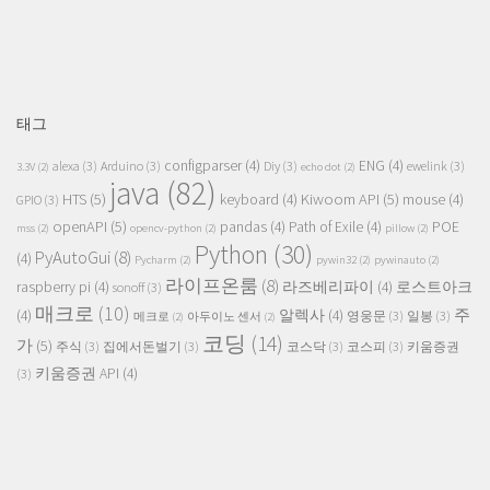
태그
configparser
(4)
ENG
(4)
alexa
(3)
Arduino
(3)
Diy
(3)
ewelink
(3)
3.3V
(2)
echo dot
(2)
java
(82)
HTS
(5)
Kiwoom API
(5)
keyboard
(4)
mouse
(4)
GPIO
(3)
openAPI
(5)
pandas
(4)
Path of Exile
(4)
POE
mss
(2)
opencv-python
(2)
pillow
(2)
Python
(30)
PyAutoGui
(8)
(4)
Pycharm
(2)
pywin32
(2)
pywinauto
(2)
라이프온룸
(8)
raspberry pi
(4)
라즈베리파이
(4)
로스트아크
sonoff
(3)
매크로
(10)
주
(4)
알렉사
(4)
영웅문
(3)
일봉
(3)
메크로
(2)
아두이노 센서
(2)
코딩
(14)
가
(5)
주식
(3)
집에서돈벌기
(3)
코스닥
(3)
코스피
(3)
키움증권
키움증권 API
(4)
(3)