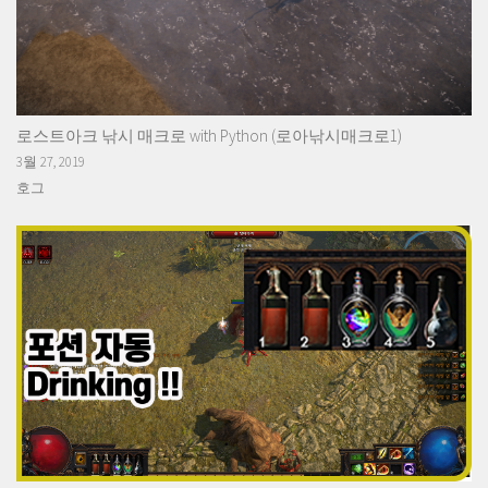
로스트아크 낚시 매크로 with Python (로아낚시매크로1)
3월 27, 2019
호그