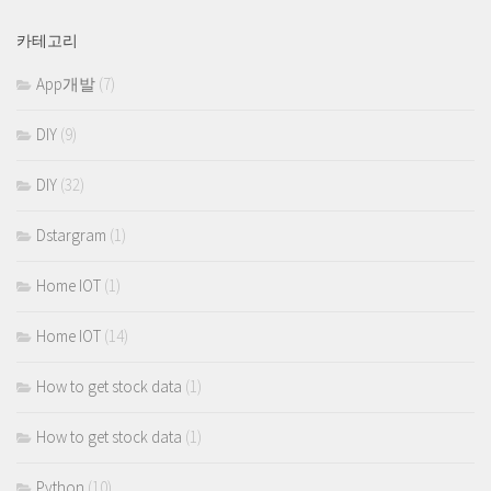
카테고리
App개발
(7)
DIY
(9)
DIY
(32)
Dstargram
(1)
Home IOT
(1)
Home IOT
(14)
How to get stock data
(1)
How to get stock data
(1)
Python
(10)