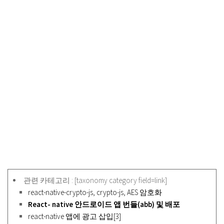
관련 카테고리 : [taxonomy category field=link]
react-native-crypto-js, crypto-js, AES 암호화
React- native 안드로이드 앱 번들(abb) 및 배포
react-native 앱에 광고 삽입[3]