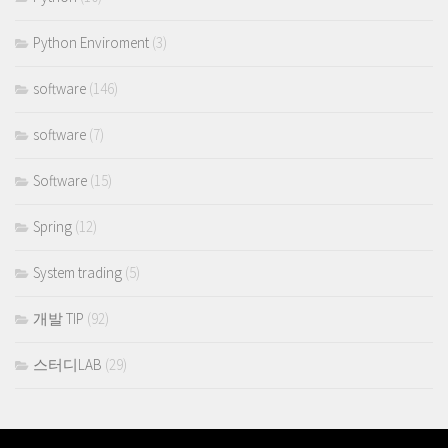
Python Enviroment
(3)
software
(146)
software
(7)
Software
(15)
Spring
(12)
System trading
(5)
개발 TIP
(92)
스터디LAB
(29)