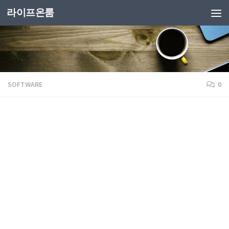
라이프온룸
SOFTWARE
0