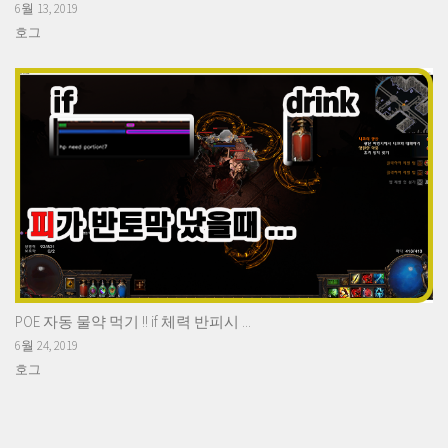
6월 13, 2019
호그
POE 자동 물약 먹기 !! if 체력 반피시 ...
6월 24, 2019
호그