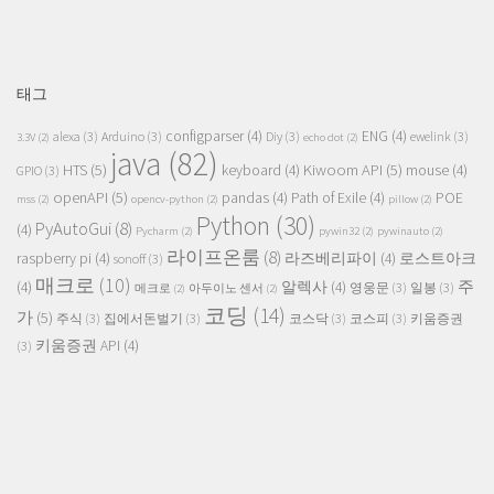
태그
configparser
(4)
ENG
(4)
alexa
(3)
Arduino
(3)
Diy
(3)
ewelink
(3)
3.3V
(2)
echo dot
(2)
java
(82)
HTS
(5)
Kiwoom API
(5)
keyboard
(4)
mouse
(4)
GPIO
(3)
openAPI
(5)
pandas
(4)
Path of Exile
(4)
POE
mss
(2)
opencv-python
(2)
pillow
(2)
Python
(30)
PyAutoGui
(8)
(4)
Pycharm
(2)
pywin32
(2)
pywinauto
(2)
라이프온룸
(8)
raspberry pi
(4)
라즈베리파이
(4)
로스트아크
sonoff
(3)
매크로
(10)
주
(4)
알렉사
(4)
영웅문
(3)
일봉
(3)
메크로
(2)
아두이노 센서
(2)
코딩
(14)
가
(5)
주식
(3)
집에서돈벌기
(3)
코스닥
(3)
코스피
(3)
키움증권
키움증권 API
(4)
(3)