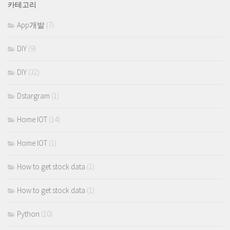
카테고리
App개발
(7)
DIY
(9)
DIY
(32)
Dstargram
(1)
Home IOT
(14)
Home IOT
(1)
How to get stock data
(1)
How to get stock data
(1)
Python
(10)