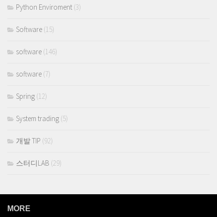
Python Enviroment
(3)
Software
(15)
software
(146)
software
(7)
Spring
(12)
System trading
(5)
개발 TIP
(92)
스터디LAB
(29)
MORE