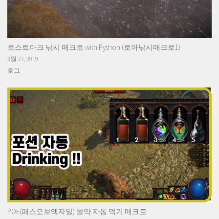
로스트아크 낚시 매크로 with Python (로아낚시매크로1)
3월 27, 2019
호그
POE(패스오브엑자일) 물약 자동 먹기 매크로