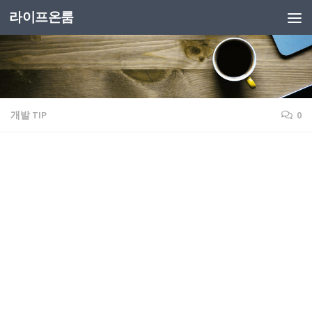
라이프온룸
개발 TIP
0