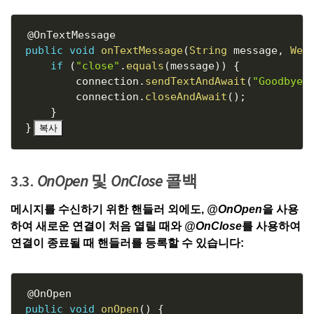
Copy
@OnTextMessage
public
void
onTextMessage
(
String
 message
,
Web
if
(
"close"
.
equals
(
message
)
)
{
        connection
.
sendTextAndAwait
(
"Goodbye"
        connection
.
closeAndAwait
(
)
;
}
}
복사
3.3.
OnOpen
및
OnClose
콜백
메시지를 수신하기 위한 핸들러 외에도,
@OnOpen
을 사용
하여 새로운 연결이 처음 열릴 때와
@OnClose
를 사용하여
연결이 종료될 때 핸들러를 등록할 수 있습니다:
Copy
@OnOpen
public
void
onOpen
(
)
{