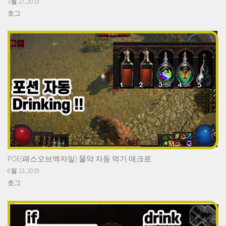
3월 27, 2019
호그
POE(패스오브엑자일) 물약 자동 먹기 매크로
6월 13, 2019
호그