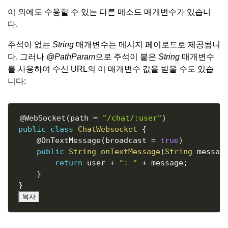
이 외에도 수용할 수 있는 다른 메소드 매개변수가 있습니
다.
주석이 없는
String
매개변수는 메시지 페이로드로 제공됩니
다. 그러나
@PathParam
으로 주석이 붙은
String
매개변수
를 사용하여 수신 URL의 이 매개변수 값을 받을 수도 있습
니다:
Copy
@WebSocket
(
path 
=
"/chat/:user"
)
public
class
ChatWebsocket
{
@OnTextMessage
(
broadcast 
=
true
)
public
String
onTextMessage
(
String
 messag
return
 user 
+
": "
+
 message
;
}
}
복사