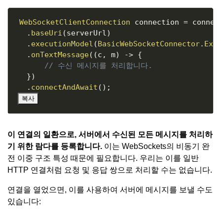
Copy
WebSocketClientConnection
 connection 
=
 connect
.
baseUri
(
serverUrl
)
.
executionModel
(
BasicWebSocketConnector
.
Exe
.
onTextMessage
(
(
c
,
 m
)
->
{
// 수신 메시지를 처리합니다.
}
)
.
connectAndAwait
(
)
;
복사
이 연결의 일환으로, 서버에서 수신된 모든 메시지를 처리하
기 위한 람다를 등록합니다.
이는 WebSockets의 비동기 완
전 이중 구조 특성 때문에 필요합니다. 우리는 이를 일반
HTTP 연결처럼 요청 및 응답 쌍으로 처리할 수는 없습니다.
연결을 열었으면, 이를 사용하여 서버에 메시지를 보낼 수도
있습니다: