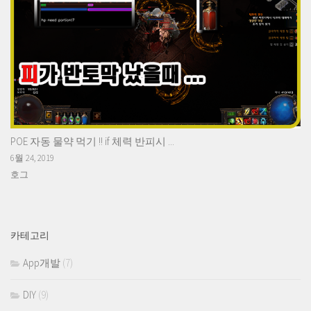
POE 자동 물약 먹기 !! if 체력 반피시 ...
6월 24, 2019
호그
카테고리
App개발
(7)
DIY
(9)