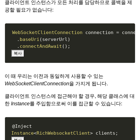
클라이언트 인스턴스가 모든 처리를 담당하므로 콜백을 제
공할 필요가 없습니다:
Copy
WebSocketClientConnection
 connection 
=
 connect
.
baseUri
(
serverUrl
)
.
connectAndAwait
(
)
;
복사
이 때 우리는 이전과 동일하게 사용할 수 있는
WebSocketClientConnection
을 가지게 됩니다.
클라이언트 인스턴스에 접근해야 할 경우, 해당 클래스에 대
한
Instance
를 주입함으로써 이를 접근할 수 있습니다:
Copy
@Inject
Instance
<
RichWebsocketClient
>
 clients
;