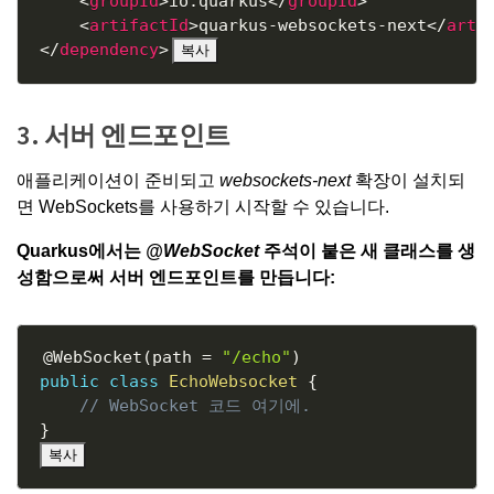
<
groupId
>
io.quarkus
</
groupId
>
<
artifactId
>
quarkus-websockets-next
</
arti
</
dependency
>
복사
3. 서버 엔드포인트
애플리케이션이 준비되고
websockets-next
확장이 설치되
면 WebSockets를 사용하기 시작할 수 있습니다.
Quarkus에서는
@WebSocket
주석이 붙은 새 클래스를 생
성함으로써 서버 엔드포인트를 만듭니다:
Copy
@WebSocket
(
path 
=
"/echo"
)
public
class
EchoWebsocket
{
// WebSocket 코드 여기에.
}
복사