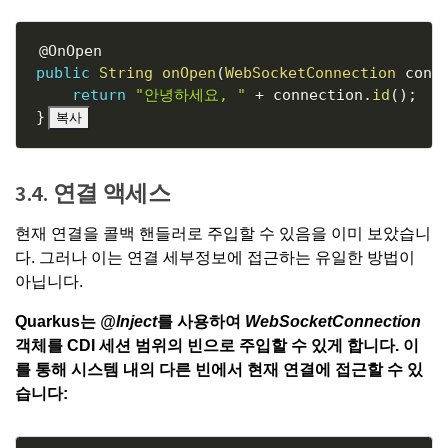
Copy
@OnOpen
public
String
onOpen
(
WebSocketConnection
 conn
return
"안녕하세요, "
+
 connection
.
id
(
)
;
}
복사
3.4. 연결 액세스
현재 연결을 콜백 핸들러로 주입할 수 있음을 이미 보았습니
다. 그러나 이는 연결 세부정보에 접근하는 유일한 방법이
아닙니다.
Quarkus는
@Inject
를 사용하여
WebSocketConnection
객체를
CDI 세션 범위의 빈
으로 주입할 수 있게 합니다. 이
를 통해 시스템 내의 다른 빈에서 현재 연결에 접근할 수 있
습니다: