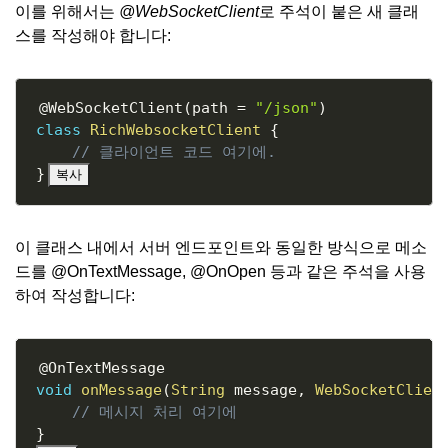
이를 위해서는
@WebSocketClient
로 주석이 붙은 새 클래
스를 작성해야 합니다:
Copy
@WebSocketClient
(
path 
=
"/json"
)
class
RichWebsocketClient
{
// 클라이언트 코드 여기에.
}
복사
이 클래스 내에서 서버 엔드포인트와 동일한 방식으로 메소
드를 @OnTextMessage, @OnOpen 등과 같은 주석을 사용
하여 작성합니다:
Copy
@OnTextMessage
void
onMessage
(
String
 message
,
WebSocketClien
// 메시지 처리 여기에
}