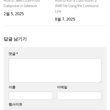
How to Select Date From
How to Run a Class Within a
Datepicker in Selenium
WAR File Using the Command
Line
2월 5, 2025
8월 7, 2025
답글 남기기
댓글
*
이름
이메일
웹사이트