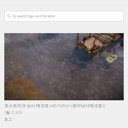
로스트아크 낚시 매크로 with Python (로아낚시매크로1)
3월 27, 2019
호그