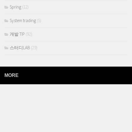
Spring
(12)
System trading
(5)
개발 TIP
(92)
스터디LAB
(29)
MORE