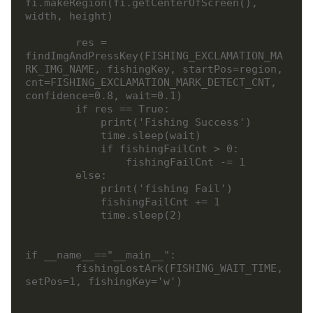
fi.makeRegion(fi.getCenterOfScreen(), 
width, height)

        res = 
findImgAndPressKey(FISHING_EXCLAMATION_MA
RK_IMG_NAME, fishingKey, startPos=region, 
cnt=FISHING_EXCLAMATION_MARK_DETECT_CNT, 
confidence=0.8, wait=0.1)

        if res == True:

            print('Fishing Success')

            time.sleep(wait)

            if fishingFailCnt > 0:

                fishingFailCnt -= 1

        else:

            print('fishing Fail')

            fishingFailCnt += 1

            time.sleep(2)

if __name__=="__main__":

        fishingLostArk(FISHING_WAIT_TIME, 
setPos=1, fishingKey='w')
