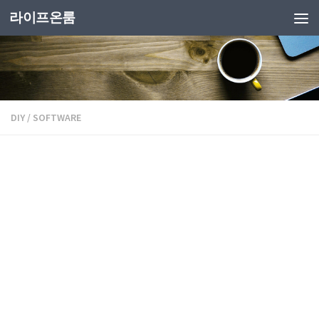
라이프온룸
DIY
/
SOFTWARE