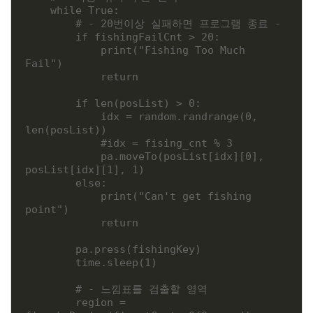
    while True:

        # - 20번이상 실패하면 프로그램 종료 -

        if fishingFailCnt > 20:

            print("Fishing Too Much 
Fail")

            return

        if len(posList) > 0:

            idx = random.randrange(0, 
len(posList))

            #idx = fising_cnt % 3

            pa.moveTo(posList[idx][0], 
posList[idx][1], 1)

        else:

            print("Can't get fishing 
point")

            return

        pa.press(fishingKey)

        time.sleep(1)

        # - 느낌표를 검출할 영역

        region = 